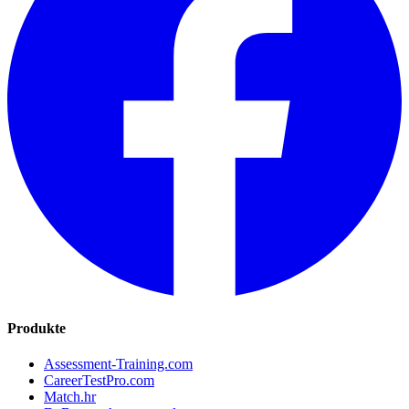
Produkte
Assessment-Training.com
CareerTestPro.com
Match.hr