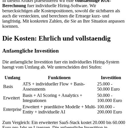
In diesem Artikel praesentieren wir eine
vollstaendige ROI-
Berechnung
fuer individuelle Hiring-Software. Wir
beruecksichtigen alle Kostenpositionen, sowohl die sichtbaren als
auch die versteckten, und berechnen die Ertraege kurz- und
langfristig. Mit konkreten Zahlen, die Sie an Ihre Situation anpassen
koennen.
Die Kosten: Ehrlich und vollstaendig
Anfaengliche Investition
Die anfaengliche Investition fuer ein individuelles Hiring-System
haengt vom Umfang ab. Wir unterscheiden drei Stufen:
Umfang
Funktionen
Investition
ATS + individueller Flow + Basis-
25.000 -
Basis
Assessments
50.000 Euro
Basis + AI Scoring + Analytics +
50.000 -
Erweitert
Integrationen
100.000 Euro
Erweitert + praediktive Modelle + Multi-
100.000 -
Enterprise
Entity + individuelle AI
200.000 Euro
Zum Vergleich: Ein erweiterter SaaS-Stack kostet 20.000 bis 60.000
Euro pro Jahr an Lizenzen. Die anfaengliche Investition in