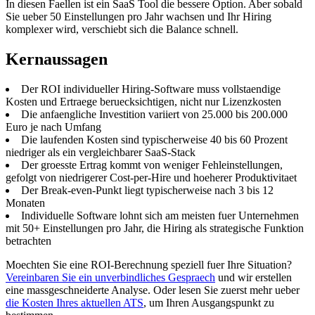
In diesen Faellen ist ein SaaS Tool die bessere Option. Aber sobald
Sie ueber 50 Einstellungen pro Jahr wachsen und Ihr Hiring
komplexer wird, verschiebt sich die Balance schnell.
Kernaussagen
Der ROI individueller Hiring-Software muss vollstaendige
Kosten und Ertraege beruecksichtigen, nicht nur Lizenzkosten
Die anfaengliche Investition variiert von 25.000 bis 200.000
Euro je nach Umfang
Die laufenden Kosten sind typischerweise 40 bis 60 Prozent
niedriger als ein vergleichbarer SaaS-Stack
Der groesste Ertrag kommt von weniger Fehleinstellungen,
gefolgt von niedrigerer Cost-per-Hire und hoeherer Produktivitaet
Der Break-even-Punkt liegt typischerweise nach 3 bis 12
Monaten
Individuelle Software lohnt sich am meisten fuer Unternehmen
mit 50+ Einstellungen pro Jahr, die Hiring als strategische Funktion
betrachten
Moechten Sie eine ROI-Berechnung speziell fuer Ihre Situation?
Vereinbaren Sie ein unverbindliches Gespraech
und wir erstellen
eine massgeschneiderte Analyse. Oder lesen Sie zuerst mehr ueber
die Kosten Ihres aktuellen ATS
, um Ihren Ausgangspunkt zu