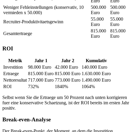
Euro
Euro
Weniger Fehleinstellungen (konservativ, 10
500.000
500.000
vermieden x 50.000)
Euro
Euro
55.000
55.000
Recruiter-Produktivitaetsgewinn
Euro
Euro
815.000
815.000
Gesamtertraege
Euro
Euro
ROI
Metrik
Jahr 1
Jahr 2
Kumulativ
Investition
98.000 Euro
42.000 Euro
140.000 Euro
Ertraege
815.000 Euro
815.000 Euro
1.630.000 Euro
Nettoresultat
717.000 Euro
773.000 Euro
1.490.000 Euro
ROI
732%
1840%
1064%
Selbst wenn Sie die Ertraege um 50 Prozent nach unten korrigieren
fuer eine konservative Schaetzung, ist der ROI bereits im ersten Jahr
positiv.
Break-even-Analyse
Der Break-even-Punkt, der Moment, an dem die Investition