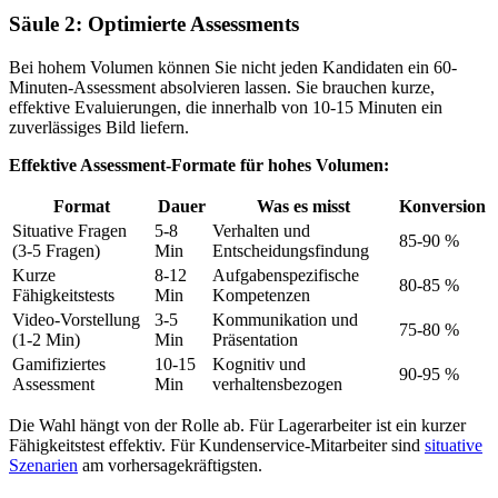
Säule 2: Optimierte Assessments
Bei hohem Volumen können Sie nicht jeden Kandidaten ein 60-
Minuten-Assessment absolvieren lassen. Sie brauchen kurze,
effektive Evaluierungen, die innerhalb von 10-15 Minuten ein
zuverlässiges Bild liefern.
Effektive Assessment-Formate für hohes Volumen:
Format
Dauer
Was es misst
Konversion
Situative Fragen
5-8
Verhalten und
85-90 %
(3-5 Fragen)
Min
Entscheidungsfindung
Kurze
8-12
Aufgabenspezifische
80-85 %
Fähigkeitstests
Min
Kompetenzen
Video-Vorstellung
3-5
Kommunikation und
75-80 %
(1-2 Min)
Min
Präsentation
Gamifiziertes
10-15
Kognitiv und
90-95 %
Assessment
Min
verhaltensbezogen
Die Wahl hängt von der Rolle ab. Für Lagerarbeiter ist ein kurzer
Fähigkeitstest effektiv. Für Kundenservice-Mitarbeiter sind
situative
Szenarien
am vorhersagekräftigsten.