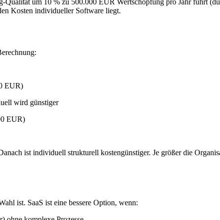
ng-Qualität um 10 % zu 500.000 EUR Wertschöpfung pro Jahr führt (durc
den Kosten individueller Software liegt.
 Berechnung:
00 EUR)
ell wird günstiger
000 EUR)
anach ist individuell strukturell kostengünstiger. Je größer die Organ
Wahl ist. SaaS ist eine bessere Option, wenn:
hr) ohne komplexe Prozesse