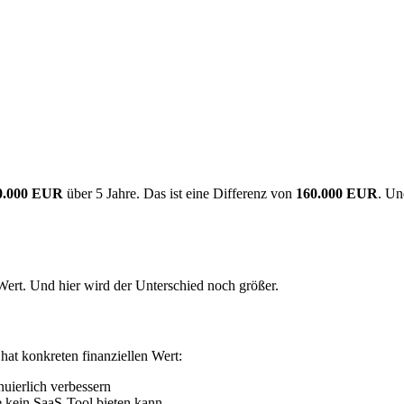
70.000 EUR
über 5 Jahre. Das ist eine Differenz von
160.000 EUR
. Un
Wert. Und hier wird der Unterschied noch größer.
 hat konkreten finanziellen Wert:
inuierlich verbessern
ie kein SaaS-Tool bieten kann