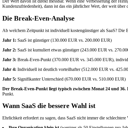
Der Wert davon ist direkt messbar. Wenn eine Verbesserung der Hiri
Kundenzufriedenheit), dann ist das ein jährlicher Wert, der weit über 
Die Break-Even-Analyse
Ab welchem Zeitpunkt ist individuell kostengünstiger als SaaS? Die
Jahr 1:
SaaS ist günstiger (130.000 EUR vs. 200.000 EUR)
Jahr 2:
SaaS ist kumuliert etwas günstiger (243.000 EUR vs. 270.0
Jahr 3:
Break-Even-Punkt (370.000 EUR vs. 345.000 EUR), individu
Jahr 4:
Individuell ist deutlich vorteilhafter (512.000 EUR vs. 425.
Jahr 5:
Signifikanter Unterschied (670.000 EUR vs. 510.000 EUR)
Der Break-Even-Punkt liegt typisch zwischen Monat 24 und 36.
D
Punkt.
Wann SaaS die bessere Wahl ist
Ehrlichkeit erfordert zu sagen, dass SaaS nicht immer die schlechtere 
Ihre Organisation klein ist
(weniger als 50 Einstellungen pro Ja