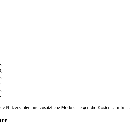
R
R
R
R
R
R
e Nutzerzahlen und zusätzliche Module steigen die Kosten Jahr für Jahr
are