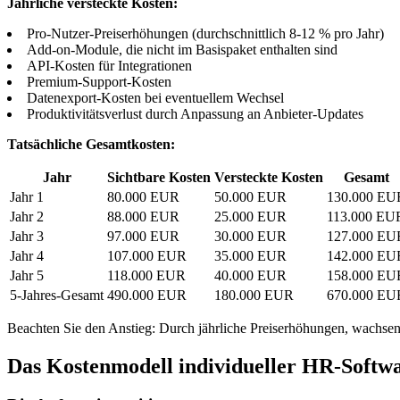
Jährliche versteckte Kosten:
Pro-Nutzer-Preiserhöhungen (durchschnittlich 8-12 % pro Jahr)
Add-on-Module, die nicht im Basispaket enthalten sind
API-Kosten für Integrationen
Premium-Support-Kosten
Datenexport-Kosten bei eventuellem Wechsel
Produktivitätsverlust durch Anpassung an Anbieter-Updates
Tatsächliche Gesamtkosten:
Jahr
Sichtbare Kosten
Versteckte Kosten
Gesamt
Jahr 1
80.000 EUR
50.000 EUR
130.000 EU
Jahr 2
88.000 EUR
25.000 EUR
113.000 EU
Jahr 3
97.000 EUR
30.000 EUR
127.000 EU
Jahr 4
107.000 EUR
35.000 EUR
142.000 EU
Jahr 5
118.000 EUR
40.000 EUR
158.000 EU
5-Jahres-Gesamt
490.000 EUR
180.000 EUR
670.000 EU
Beachten Sie den Anstieg: Durch jährliche Preiserhöhungen, wachsend
Das Kostenmodell individueller HR-Softw