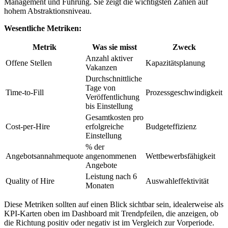
Management und Führung. Sie zeigt die wichtigsten Zahlen auf
hohem Abstraktionsniveau.
Wesentliche Metriken:
Metrik
Was sie misst
Zweck
Anzahl aktiver
Offene Stellen
Kapazitätsplanung
Vakanzen
Durchschnittliche
Tage von
Time-to-Fill
Prozessgeschwindigkeit
Veröffentlichung
bis Einstellung
Gesamtkosten pro
Cost-per-Hire
erfolgreiche
Budgeteffizienz
Einstellung
% der
Angebotsannahmequote
angenommenen
Wettbewerbsfähigkeit
Angebote
Leistung nach 6
Quality of Hire
Auswahleffektivität
Monaten
Diese Metriken sollten auf einen Blick sichtbar sein, idealerweise als
KPI-Karten oben im Dashboard mit Trendpfeilen, die anzeigen, ob
die Richtung positiv oder negativ ist im Vergleich zur Vorperiode.