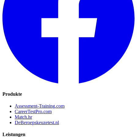
Produkte
Assessment-Training.com
CareerTestPro.com
Match.hr
DeBeroepskeuzetest.nl
Leistungen