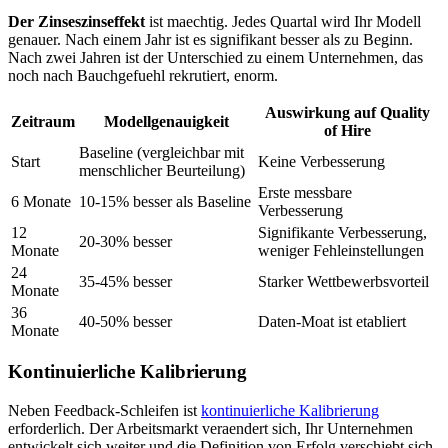
Der Zinseszinseffekt
ist maechtig. Jedes Quartal wird Ihr Modell
genauer. Nach einem Jahr ist es signifikant besser als zu Beginn.
Nach zwei Jahren ist der Unterschied zu einem Unternehmen, das
noch nach Bauchgefuehl rekrutiert, enorm.
Auswirkung auf Quality
Zeitraum
Modellgenauigkeit
of Hire
Baseline (vergleichbar mit
Start
Keine Verbesserung
menschlicher Beurteilung)
Erste messbare
6 Monate
10-15% besser als Baseline
Verbesserung
12
Signifikante Verbesserung,
20-30% besser
Monate
weniger Fehleinstellungen
24
35-45% besser
Starker Wettbewerbsvorteil
Monate
36
40-50% besser
Daten-Moat ist etabliert
Monate
Kontinuierliche Kalibrierung
Neben Feedback-Schleifen ist
kontinuierliche Kalibrierung
erforderlich. Der Arbeitsmarkt veraendert sich, Ihr Unternehmen
entwickelt sich weiter und die Definition von Erfolg verschiebt sich.