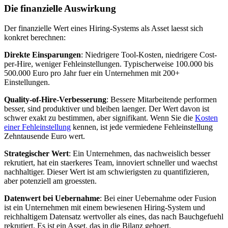
Die finanzielle Auswirkung
Der finanzielle Wert eines Hiring-Systems als Asset laesst sich
konkret berechnen:
Direkte Einsparungen
: Niedrigere Tool-Kosten, niedrigere Cost-
per-Hire, weniger Fehleinstellungen. Typischerweise 100.000 bis
500.000 Euro pro Jahr fuer ein Unternehmen mit 200+
Einstellungen.
Quality-of-Hire-Verbesserung
: Bessere Mitarbeitende performen
besser, sind produktiver und bleiben laenger. Der Wert davon ist
schwer exakt zu bestimmen, aber signifikant. Wenn Sie die
Kosten
einer Fehleinstellung
kennen, ist jede vermiedene Fehleinstellung
Zehntausende Euro wert.
Strategischer Wert
: Ein Unternehmen, das nachweislich besser
rekrutiert, hat ein staerkeres Team, innoviert schneller und waechst
nachhaltiger. Dieser Wert ist am schwierigsten zu quantifizieren,
aber potenziell am groessten.
Datenwert bei Uebernahme
: Bei einer Uebernahme oder Fusion
ist ein Unternehmen mit einem bewiesenen Hiring-System und
reichhaltigem Datensatz wertvoller als eines, das nach Bauchgefuehl
rekrutiert. Es ist ein Asset, das in die Bilanz gehoert.