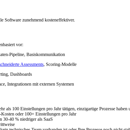
lle Software zunehmend kosteneffektiver.
nbasiert vor:
aten-Pipeline, Basiskommunikation
schneiderte Assessments
, Scoring-Modelle
rting, Dashboards
ce, Integrationen mit externen Systemen
hr als 100 Einstellungen pro Jahr tätigen, einzigartige Prozesse haben
-Kosten oder 100+ Einstellungen pro Jahr
 30-40 % niedriger als SaaS
ittweise
 kein technisches Team vorhanden ist oder Ihre Prozesse noch nicht stab