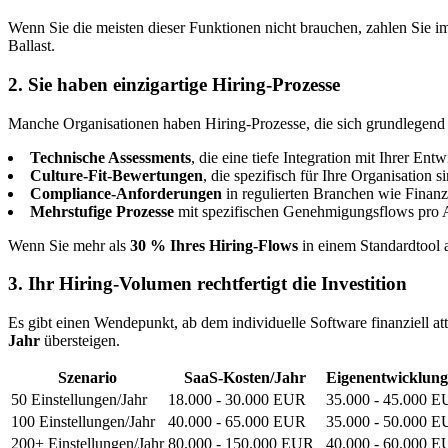
Wenn Sie die meisten dieser Funktionen nicht brauchen, zahlen Sie im
Ballast.
2. Sie haben einzigartige Hiring-Prozesse
Manche Organisationen haben Hiring-Prozesse, die sich grundlegend
Technische Assessments
, die eine tiefe Integration mit Ihrer E
Culture-Fit-Bewertungen
, die spezifisch für Ihre Organisation s
Compliance-Anforderungen
in regulierten Branchen wie Finan
Mehrstufige Prozesse
mit spezifischen Genehmigungsflows pro 
Wenn Sie mehr als
30 % Ihres Hiring-Flows
in einem Standardtool a
3. Ihr Hiring-Volumen rechtfertigt die Investition
Es gibt einen Wendepunkt, ab dem individuelle Software finanziell att
Jahr
übersteigen.
Szenario
SaaS-Kosten/Jahr
Eigenentwicklung 
50 Einstellungen/Jahr
18.000 - 30.000 EUR
35.000 - 45.000 
100 Einstellungen/Jahr
40.000 - 65.000 EUR
35.000 - 50.000 
200+ Einstellungen/Jahr
80.000 - 150.000 EUR
40.000 - 60.000 