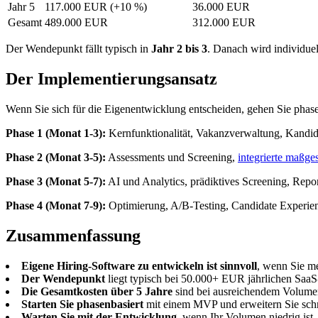
Jahr 5
117.000 EUR (+10 %)
36.000 EUR
Gesamt
489.000 EUR
312.000 EUR
Der Wendepunkt fällt typisch in
Jahr 2 bis 3
. Danach wird individue
Der Implementierungsansatz
Wenn Sie sich für die Eigenentwicklung entscheiden, gehen Sie phase
Phase 1 (Monat 1-3):
Kernfunktionalität, Vakanzverwaltung, Kandid
Phase 2 (Monat 3-5):
Assessments und Screening,
integrierte maßge
Phase 3 (Monat 5-7):
AI und Analytics, prädiktives Screening, Repo
Phase 4 (Monat 7-9):
Optimierung, A/B-Testing, Candidate Experien
Zusammenfassung
Eigene Hiring-Software zu entwickeln ist sinnvoll
, wenn Sie me
Der Wendepunkt
liegt typisch bei 50.000+ EUR jährlichen SaaS
Die Gesamtkosten über 5 Jahre
sind bei ausreichendem Volumen
Starten Sie phasenbasiert
mit einem MVP und erweitern Sie schr
Warten Sie mit der Entwicklung
, wenn Ihr Volumen niedrig ist,