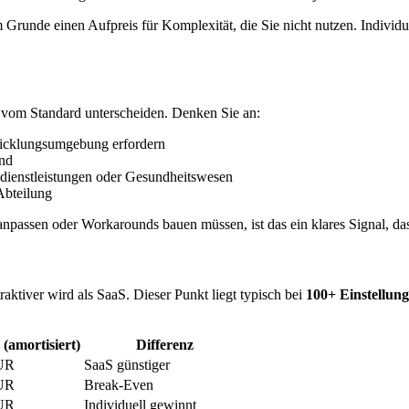
 Grunde einen Aufpreis für Komplexität, die Sie nicht nutzen. Individu
 vom Standard unterscheiden. Denken Sie an:
ntwicklungsumgebung erfordern
ind
zdienstleistungen oder Gesundheitswesen
Abteilung
npassen oder Workarounds bauen müssen, ist das ein klares Signal, dass 
raktiver wird als SaaS. Dieser Punkt liegt typisch bei
100+ Einstellun
(amortisiert)
Differenz
EUR
SaaS günstiger
EUR
Break-Even
EUR
Individuell gewinnt