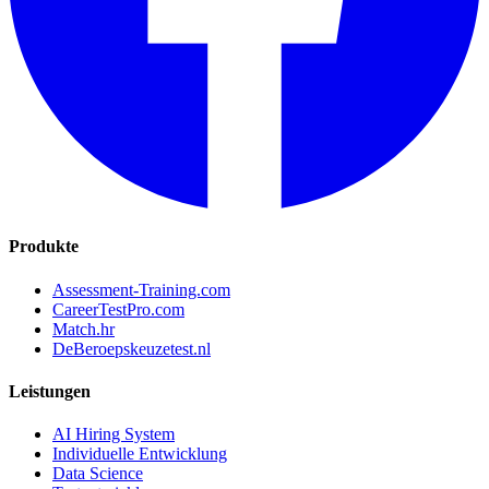
Produkte
Assessment-Training.com
CareerTestPro.com
Match.hr
DeBeroepskeuzetest.nl
Leistungen
AI Hiring System
Individuelle Entwicklung
Data Science