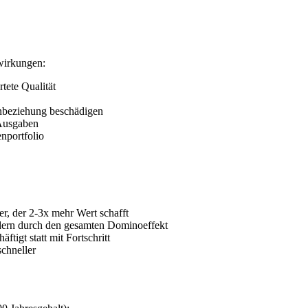
swirkungen:
tete Qualität
enbeziehung beschädigen
 Ausgaben
nportfolio
, der 2-3x mehr Wert schafft
ndern durch den gesamten Dominoeffekt
tigt statt mit Fortschritt
chneller