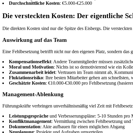
Durchschnittliche Kosten
: €5.000-€25.000
Die versteckten Kosten: Der eigentliche S
Die direkten Kosten sind nur die Spitze des Eisbergs. Die versteckten
Auswirkung auf das Team
Eine Fehlbesetzung betrifft nicht nur den eigenen Platz, sondern das
Kompensationseffekt
: Andere Teammitglieder müssen zusätzlich
Moral und Motivation
: Nichts ist so demotivierend wie ein Kol
Zusammenarbeit leidet
: Vertrauen im Team nimmt ab, Kommunika
Fluktationsrisiko
: Ihre besten Mitarbeiter gehen am schnellsten,
Geschätzte Kosten
: €10.000-€30.000 pro Fehlbesetzung (basieren
Management-Ablenkung
Führungskräfte verbringen unverhältnismäßig viel Zeit mit Fehlbeset
Leistungsgespräche
und Verbesserungspläne: 5-10 Stunden pro
Konfliktmanagement
: Vermittlung zwischen Fehlbesetzung und
Dokumentation
: Akte aufbauen für einen möglichen Abgang
Neuplanung
: Projekte und Aufgaben umverteilen