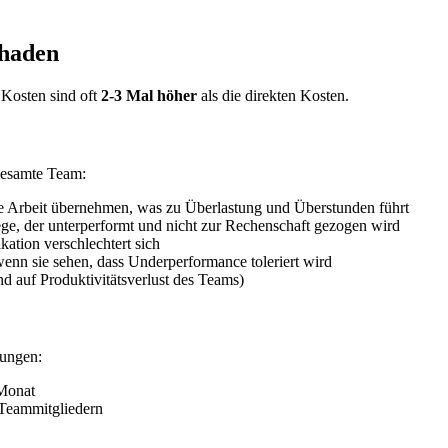
chaden
 Kosten sind oft
2-3 Mal höher
als die direkten Kosten.
 gesamte Team:
e Arbeit übernehmen, was zu Überlastung und Überstunden führt
lege, der unterperformt und nicht zur Rechenschaft gezogen wird
tion verschlechtert sich
 wenn sie sehen, dass Underperformance toleriert wird
d auf Produktivitätsverlust des Teams)
zungen:
 Monat
 Teammitgliedern