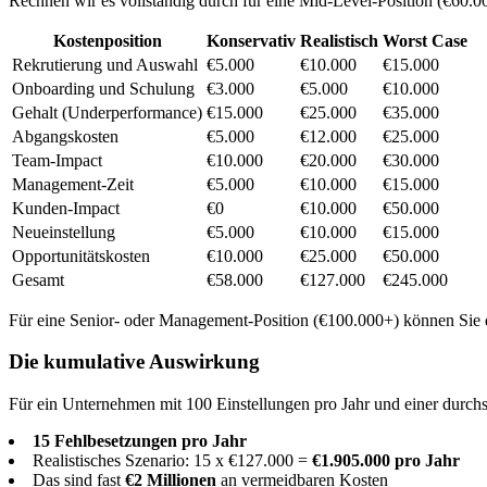
Rechnen wir es vollständig durch für eine Mid-Level-Position (€60.00
Kostenposition
Konservativ
Realistisch
Worst Case
Rekrutierung und Auswahl
€5.000
€10.000
€15.000
Onboarding und Schulung
€3.000
€5.000
€10.000
Gehalt (Underperformance)
€15.000
€25.000
€35.000
Abgangskosten
€5.000
€12.000
€25.000
Team-Impact
€10.000
€20.000
€30.000
Management-Zeit
€5.000
€10.000
€15.000
Kunden-Impact
€0
€10.000
€50.000
Neueinstellung
€5.000
€10.000
€15.000
Opportunitätskosten
€10.000
€25.000
€50.000
Gesamt
€58.000
€127.000
€245.000
Für eine Senior- oder Management-Position (€100.000+) können Sie di
Die kumulative Auswirkung
Für ein Unternehmen mit 100 Einstellungen pro Jahr und einer durchs
15 Fehlbesetzungen pro Jahr
Realistisches Szenario: 15 x €127.000 =
€1.905.000 pro Jahr
Das sind fast
€2 Millionen
an vermeidbaren Kosten