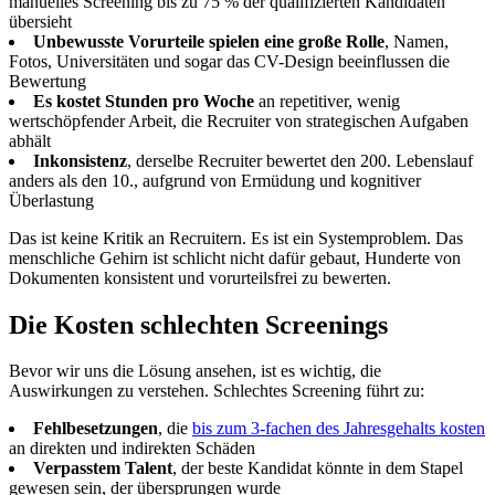
manuelles Screening bis zu 75 % der qualifizierten Kandidaten
übersieht
Unbewusste Vorurteile spielen eine große Rolle
, Namen,
Fotos, Universitäten und sogar das CV-Design beeinflussen die
Bewertung
Es kostet Stunden pro Woche
an repetitiver, wenig
wertschöpfender Arbeit, die Recruiter von strategischen Aufgaben
abhält
Inkonsistenz
, derselbe Recruiter bewertet den 200. Lebenslauf
anders als den 10., aufgrund von Ermüdung und kognitiver
Überlastung
Das ist keine Kritik an Recruitern. Es ist ein Systemproblem. Das
menschliche Gehirn ist schlicht nicht dafür gebaut, Hunderte von
Dokumenten konsistent und vorurteilsfrei zu bewerten.
Die Kosten schlechten Screenings
Bevor wir uns die Lösung ansehen, ist es wichtig, die
Auswirkungen zu verstehen. Schlechtes Screening führt zu:
Fehlbesetzungen
, die
bis zum 3-fachen des Jahresgehalts kosten
an direkten und indirekten Schäden
Verpasstem Talent
, der beste Kandidat könnte in dem Stapel
gewesen sein, der übersprungen wurde