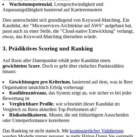
Wachstumspotenzial
, Lerngeschwindigkeit und
Anpassungsfähigkeit basierend auf Karrieremustern
Dies unterscheidet sich grundlegend von Keyword-Matching. Ein
Kandidat, der "Microservices-Architektur auf AWS" aufgebaut hat,
passt auch zu einer Stelle, die "Cloud-native Entwicklung" verlangt,
etwas, das Keyword-Matching übersehen würde.
3. Prädiktives Scoring und Ranking
Auf Basis aller Datenpunkte erhält jeder Kandidat einen
gewichteten Score
. Doch es geht über einfaches Punktezählen
hinaus:
Gewichtungen pro Kriterium
, basierend auf dem, was in Ihrer
Organisation tatsächlich Erfolg vorhersagt
Konfidenzniveaus
, das System zeigt an, wie sicher es bei jeder
Bewertung ist
Vergleichbare Profile
, wie schneidet dieser Kandidat im
Vergleich zu Ihren aktuellen Top-Performern ab?
Risikoindikatoren
, Muster, die mit frühzeitigem Ausscheiden
oder Unterperformance korrelieren
Das Ranking ist nicht statisch. Mit
kontinuierlicher Validierung
werden Modelle immer genauer, je mehr Hiring-Daten Sie sammeln.