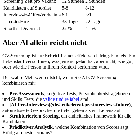
Screening-Zeit pro Vakanz
12 Stunden
2 Stunden
Kandidaten auf Shortlist
5-8
8-12
Interview-to-Offer-Verhältnis
6:1
3:1
Time-to-Hire
38 Tage
22 Tage
Shortlist-Diversität
22 %
41 %
Aber AI allein reicht nicht
CV-Screening ist nur
Schritt 1
eines effektiven Hiring-Funnels. Ein
Lebenslauf verrät Ihnen, was jemand getan hat, aber nicht, wie gut,
oder wie die Person in Ihrem Kontext performen wird.
Der wahre Mehrwert entsteht, wenn Sie AI-CV-Screening
kombinieren mit:
Pre-Assessments
, kognitive Tests, Persönlichkeitsfragebögen
und Skills-Tests, die
valide und reliabel
sind
[AI Pre-Interviews](/de/artikelen/ai-pre-interviews-future)
,
automatisierte Gespräche, die tiefer gehen als ein Lebenslauf
Strukturiertem Scoring
, ein einheitliches Framework für alle
Kandidaten
Prädiktiver Analytik
, welche Kombination von Scores sagt
Erfolg am besten voraus?