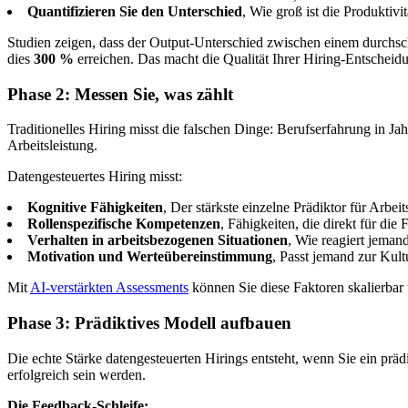
Quantifizieren Sie den Unterschied
, Wie groß ist die Produktiv
Studien zeigen, dass der Output-Unterschied zwischen einem durchsc
dies
300 %
erreichen. Das macht die Qualität Ihrer Hiring-Entscheid
Phase 2: Messen Sie, was zählt
Traditionelles Hiring misst die falschen Dinge: Berufserfahrung in Ja
Arbeitsleistung.
Datengesteuertes Hiring misst:
Kognitive Fähigkeiten
, Der stärkste einzelne Prädiktor für Arbeit
Rollenspezifische Kompetenzen
, Fähigkeiten, die direkt für die 
Verhalten in arbeitsbezogenen Situationen
, Wie reagiert jemand
Motivation und Werteübereinstimmung
, Passt jemand zur Kul
Mit
AI-verstärkten Assessments
können Sie diese Faktoren skalierbar
Phase 3: Prädiktives Modell aufbauen
Die echte Stärke datengesteuerten Hirings entsteht, wenn Sie ein p
erfolgreich sein werden.
Die Feedback-Schleife: