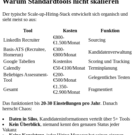
Warum Standardtools nicht skalieren
Der typische Scale-up-Hiring-Stack entwickelt sich organisch und
sieht meist so aus:
Tool
Kosten
Funktion
€800-
LinkedIn Recruiter
Sourcing
€1.500/Monat
Basis-ATS (Recruitee,
€300-
Kandidatenverwaltung
Homerun)
€800/Monat
Google Tabellen
Kostenlos
Scoring und Tracking
Calendly
€50-€100/Monat
Terminplanung
Beliebiges Assessment-
€200-
Gelegentliches Testen
Tool
€500/Monat
€1.350-
Gesamt
Fragmentiert
€2.900/Monat
Das funktioniert bis
20-30 Einstellungen pro Jahr
. Danach
herrscht Chaos:
Daten in Silos
, Kandidateninformationen verteilt über 5+ Tools
Kein Überblick
, niemand kennt den genauen Status jeder
Vakanz