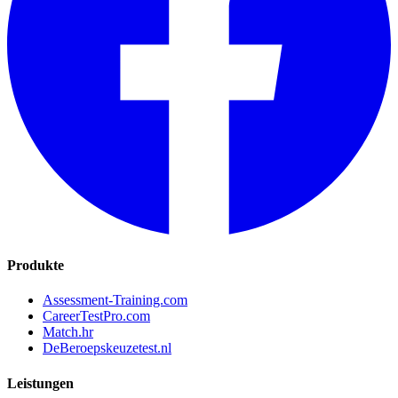
Produkte
Assessment-Training.com
CareerTestPro.com
Match.hr
DeBeroepskeuzetest.nl
Leistungen