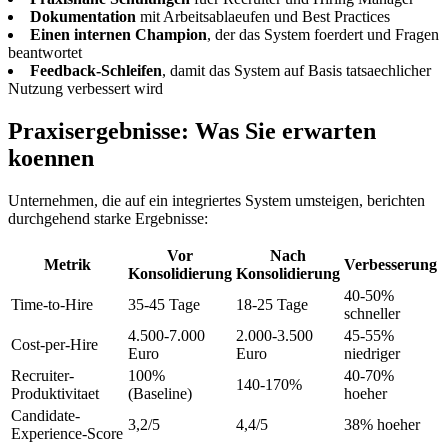
Dokumentation
mit Arbeitsablaeufen und Best Practices
Einen internen Champion
, der das System foerdert und Fragen
beantwortet
Feedback-Schleifen
, damit das System auf Basis tatsaechlicher
Nutzung verbessert wird
Praxisergebnisse: Was Sie erwarten
koennen
Unternehmen, die auf ein integriertes System umsteigen, berichten
durchgehend starke Ergebnisse:
Vor
Nach
Metrik
Verbesserung
Konsolidierung
Konsolidierung
40-50%
Time-to-Hire
35-45 Tage
18-25 Tage
schneller
4.500-7.000
2.000-3.500
45-55%
Cost-per-Hire
Euro
Euro
niedriger
Recruiter-
100%
40-70%
140-170%
Produktivitaet
(Baseline)
hoeher
Candidate-
3,2/5
4,4/5
38% hoeher
Experience-Score