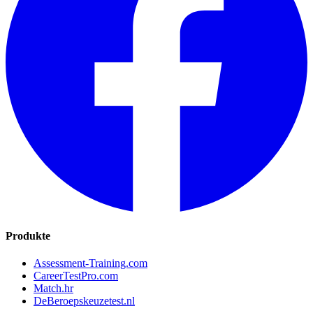
Produkte
Assessment-Training.com
CareerTestPro.com
Match.hr
DeBeroepskeuzetest.nl