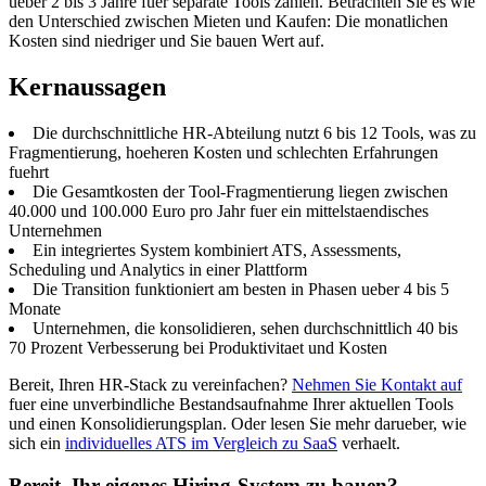
ueber 2 bis 3 Jahre fuer separate Tools zahlen. Betrachten Sie es wie
den Unterschied zwischen Mieten und Kaufen: Die monatlichen
Kosten sind niedriger und Sie bauen Wert auf.
Kernaussagen
Die durchschnittliche HR-Abteilung nutzt 6 bis 12 Tools, was zu
Fragmentierung, hoeheren Kosten und schlechten Erfahrungen
fuehrt
Die Gesamtkosten der Tool-Fragmentierung liegen zwischen
40.000 und 100.000 Euro pro Jahr fuer ein mittelstaendisches
Unternehmen
Ein integriertes System kombiniert ATS, Assessments,
Scheduling und Analytics in einer Plattform
Die Transition funktioniert am besten in Phasen ueber 4 bis 5
Monate
Unternehmen, die konsolidieren, sehen durchschnittlich 40 bis
70 Prozent Verbesserung bei Produktivitaet und Kosten
Bereit, Ihren HR-Stack zu vereinfachen?
Nehmen Sie Kontakt auf
fuer eine unverbindliche Bestandsaufnahme Ihrer aktuellen Tools
und einen Konsolidierungsplan. Oder lesen Sie mehr darueber, wie
sich ein
individuelles ATS im Vergleich zu SaaS
verhaelt.
Bereit, Ihr eigenes Hiring-System zu bauen?