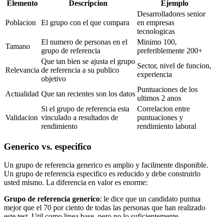
Elemento
Descripcion
Ejemplo
Desarrolladores senior
Poblacion
El grupo con el que compara
en empresas
tecnologicas
El numero de personas en el
Minimo 100,
Tamano
grupo de referencia
preferiblemente 200+
Que tan bien se ajusta el grupo
Sector, nivel de funcion,
Relevancia
de referencia a su publico
experiencia
objetivo
Puntuaciones de los
Actualidad
Que tan recientes son los datos
ultimos 2 anos
Si el grupo de referencia esta
Correlacion entre
Validacion
vinculado a resultados de
puntuaciones y
rendimiento
rendimiento laboral
Generico vs. especifico
Un grupo de referencia generico es amplio y facilmente disponible.
Un grupo de referencia especifico es reducido y debe construirlo
usted mismo. La diferencia en valor es enorme:
Grupo de referencia generico
: le dice que un candidato puntua
mejor que el 70 por ciento de todas las personas que han realizado
este test. Util como linea base, pero no lo suficientemente