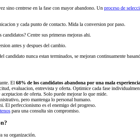
vez sino centrese en la fase con mayor abandono. Un
proceso de selecc
icacion y cada punto de contacto. Mida la conversion por paso.
s candidatos? Centre sus primeras mejoras ahi.
rsion antes y despues del cambio.
del candidato nunca estan terminados, se mejoran continuamente basand
tante. El
68% de los candidatos abandona por una mala experienci
citud, evaluacion, entrevista y oferta. Optimice cada fase individualmen
 de aceptacion de oferta. Solo puede mejorar lo que mide.
ministrativo, pero mantenga lo personal humano.
i. El perfeccionismo es el enemigo del progreso.
tenos
para una consulta sin compromiso.
ón?
a su organización.