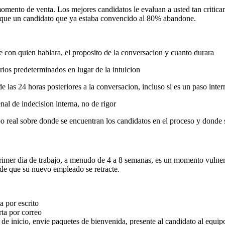
mento de venta. Los mejores candidatos le evaluan a usted tan criticam
r que un candidato que ya estaba convencido al 80% abandone.
 con quien hablara, el proposito de la conversacion y cuanto durara
erios predeterminados en lugar de la intuicion
e las 24 horas posteriores a la conversacion, incluso si es un paso inte
nal de indecision interna, no de rigor
o real sobre donde se encuentran los candidatos en el proceso y donde s
el primer dia de trabajo, a menudo de 4 a 8 semanas, es un momento vuln
 de que su nuevo empleado se retracte.
a por escrito
arta por correo
a de inicio, envie paquetes de bienvenida, presente al candidato al equi