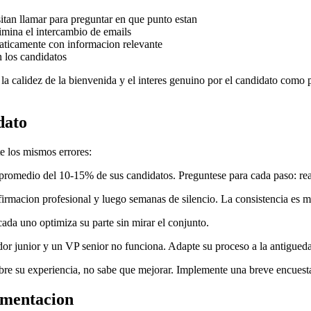
itan llamar para preguntar en que punto estan
limina el intercambio de emails
maticamente con informacion relevante
 los candidatos
 la calidez de la bienvenida y el interes genuino por el candidato com
dato
e los mismos errores:
n promedio del 10-15% de sus candidatos. Preguntese para cada paso: r
firmacion profesional y luego semanas de silencio. La consistencia es m
cada uno optimiza su parte sin mirar el conjunto.
dor junior y un VP senior no funciona. Adapte su proceso a la antigueda
obre su experiencia, no sabe que mejorar. Implemente una breve encuest
lementacion