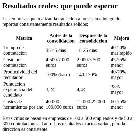
Resultados reales: que puede esperar
Las empresas que realizan la transicion a un sistema integrado
reportan consistentemente resultados solidos:
Antes de la
Despues de la
Metrica
Mejora
consolidacion
consolidacion
Tiempo de
40-50%
35-45 dias
18-25 dias
contratacion
mas rapido
Coste por
4.500-7.000
2.000-3.500
45-55%
contratacion
euros
euros
menor
Productividad del
40-70%
100% (base)
140-170%
reclutador
mayor
Puntuacion
38%
experiencia del
3,2/5
4,4/5
mayor
candidato
Costes de
40.000-
12.000-25.000
60-75%
herramientas por ano
100.000 euros
euros
menor
Estas cifras se basan en empresas de 100 a 500 empleados y de 50 a
300 contrataciones al ano. Los resultados exactos varian, pero la
direccion es consistente.