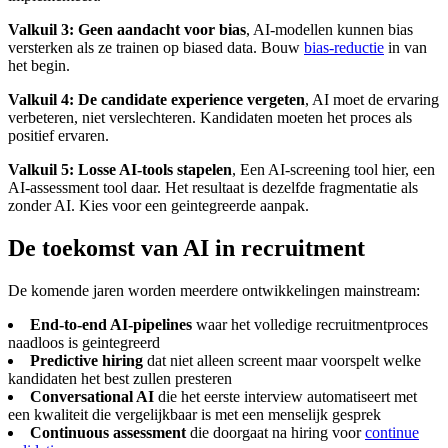
Valkuil 3: Geen aandacht voor bias
, AI-modellen kunnen bias
versterken als ze trainen op biased data. Bouw
bias-reductie
in van
het begin.
Valkuil 4: De candidate experience vergeten
, AI moet de ervaring
verbeteren, niet verslechteren. Kandidaten moeten het proces als
positief ervaren.
Valkuil 5: Losse AI-tools stapelen
, Een AI-screening tool hier, een
AI-assessment tool daar. Het resultaat is dezelfde fragmentatie als
zonder AI. Kies voor een geintegreerde aanpak.
De toekomst van AI in recruitment
De komende jaren worden meerdere ontwikkelingen mainstream:
End-to-end AI-pipelines
waar het volledige recruitmentproces
naadloos is geintegreerd
Predictive hiring
dat niet alleen screent maar voorspelt welke
kandidaten het best zullen presteren
Conversational AI
die het eerste interview automatiseert met
een kwaliteit die vergelijkbaar is met een menselijk gesprek
Continuous assessment
die doorgaat na hiring voor
continue