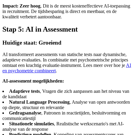
Impact: Zeer hoog
, Dit is de meest kosteneffectieve AI-toepassing
in recruitment. De tijdsbesparing is direct en meetbaar, en de
kwaliteit verbetert aantoonbaar.
Stap 5: AI in Assessment
Huidige staat: Groeiend
AI transformeert assessments van statische tests naar dynamische,
adaptieve evaluaties. In combinatie met psychometrische principes
ontstaat een krachtig evaluatie-instrument. Lees meer over hoe je
AI
en psychometrie combineert
.
AI-assessment mogelijkheden:
Adaptieve tests
, Vragen die zich aanpassen aan het niveau van
de kandidaat
Natural Language Processing
, Analyse van open antwoorden
op diepte, structuur en relevantie
Gedragsanalyse
, Patronen in reactietijden, besluitvorming en
communicatiestijl
Situationele simulaties
, Realistische werkscenario's met AI-
analyse van de response
Predictieve modellen
, Koppeling van assessmentscores aan