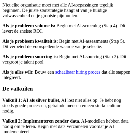
Niet elke organisatie moet met alle AI-toepassingen tegelijk
beginnen. De juiste startstrategie hangt af van je huidige
volwassenheid en je grootste pijnpunten.
Als je probleem volume is:
Begin met AI-screening (Stap 4). Dit
levert de snelste ROI.
Als je probleem kwaliteit is:
Begin met AI-assessments (Stap 5).
Dit verbetert de voorspellende waarde van je selectie.
Als je probleem sourcing is:
Begin met AI-sourcing (Stap 2). Dit
vergroot je talent pool.
Als je alles wilt:
Bouw een
schaalbaar hiring proces
dat alle stappen
integreert.
De valkuilen
Valkuil 1: AI als silver bullet
, AI lost niet alles op. Je hebt nog
steeds goede processen, getrainde mensen en een sterke cultuur
nodig.
Valkuil 2: Implementeren zonder data
, AI-modellen hebben data
nodig om te leren. Begin met data verzamelen voordat je AI
implementeert.