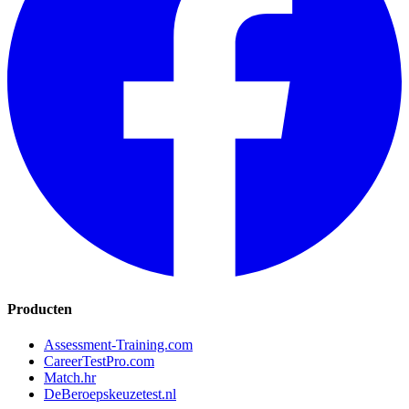
Producten
Assessment-Training.com
CareerTestPro.com
Match.hr
DeBeroepskeuzetest.nl