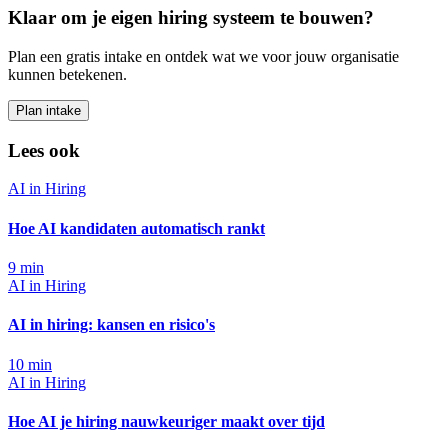
Klaar om je eigen hiring systeem te bouwen?
Plan een gratis intake en ontdek wat we voor jouw organisatie
kunnen betekenen.
Plan intake
Lees ook
AI in Hiring
Hoe AI kandidaten automatisch rankt
9
min
AI in Hiring
AI in hiring: kansen en risico's
10
min
AI in Hiring
Hoe AI je hiring nauwkeuriger maakt over tijd