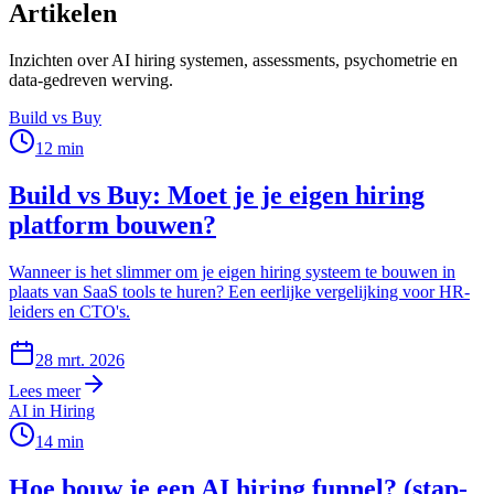
Artikelen
Inzichten over AI hiring systemen, assessments, psychometrie en
data-gedreven werving.
Build vs Buy
12
min
Build vs Buy: Moet je je eigen hiring
platform bouwen?
Wanneer is het slimmer om je eigen hiring systeem te bouwen in
plaats van SaaS tools te huren? Een eerlijke vergelijking voor HR-
leiders en CTO's.
28 mrt. 2026
Lees meer
AI in Hiring
14
min
Hoe bouw je een AI hiring funnel? (stap-