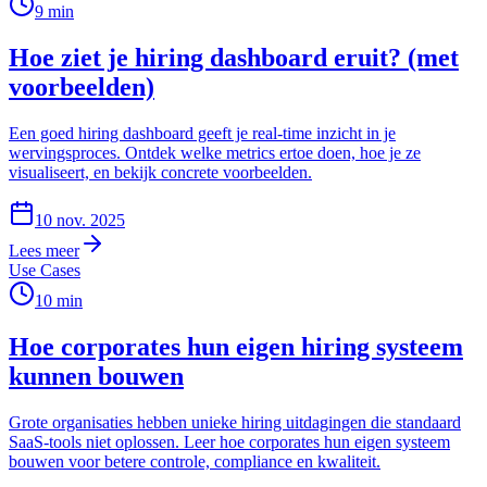
9
min
Hoe ziet je hiring dashboard eruit? (met
voorbeelden)
Een goed hiring dashboard geeft je real-time inzicht in je
wervingsproces. Ontdek welke metrics ertoe doen, hoe je ze
visualiseert, en bekijk concrete voorbeelden.
10 nov. 2025
Lees meer
Use Cases
10
min
Hoe corporates hun eigen hiring systeem
kunnen bouwen
Grote organisaties hebben unieke hiring uitdagingen die standaard
SaaS-tools niet oplossen. Leer hoe corporates hun eigen systeem
bouwen voor betere controle, compliance en kwaliteit.