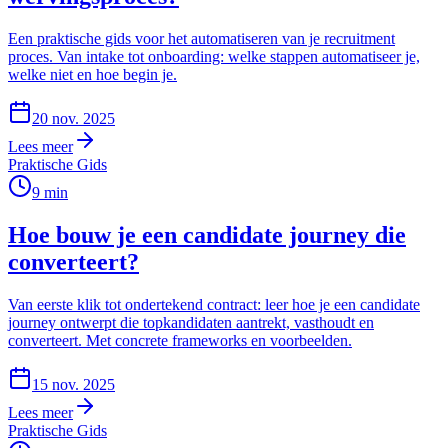
Een praktische gids voor het automatiseren van je recruitment
proces. Van intake tot onboarding: welke stappen automatiseer je,
welke niet en hoe begin je.
20 nov. 2025
Lees meer
Praktische Gids
9
min
Hoe bouw je een candidate journey die
converteert?
Van eerste klik tot ondertekend contract: leer hoe je een candidate
journey ontwerpt die topkandidaten aantrekt, vasthoudt en
converteert. Met concrete frameworks en voorbeelden.
15 nov. 2025
Lees meer
Praktische Gids