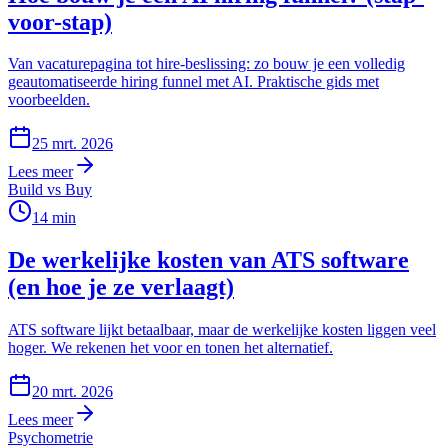
voor-stap)
Van vacaturepagina tot hire-beslissing: zo bouw je een volledig
geautomatiseerde hiring funnel met AI. Praktische gids met
voorbeelden.
25 mrt. 2026
Lees meer
Build vs Buy
14
min
De werkelijke kosten van ATS software
(en hoe je ze verlaagt)
ATS software lijkt betaalbaar, maar de werkelijke kosten liggen veel
hoger. We rekenen het voor en tonen het alternatief.
20 mrt. 2026
Lees meer
Psychometrie