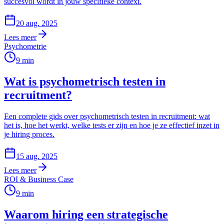
succesvol wordt in jouw specifieke context.
20 aug. 2025
Lees meer
Psychometrie
9
min
Wat is psychometrisch testen in
recruitment?
Een complete gids over psychometrisch testen in recruitment: wat
het is, hoe het werkt, welke tests er zijn en hoe je ze effectief inzet in
je hiring proces.
15 aug. 2025
Lees meer
ROI & Business Case
9
min
Waarom hiring een strategische