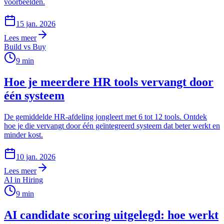
voorbeelden.
15 jan. 2026
Lees meer
Build vs Buy
9
min
Hoe je meerdere HR tools vervangt door
één systeem
De gemiddelde HR-afdeling jongleert met 6 tot 12 tools. Ontdek
hoe je die vervangt door één geïntegreerd systeem dat beter werkt en
minder kost.
10 jan. 2026
Lees meer
AI in Hiring
9
min
AI candidate scoring uitgelegd: hoe werkt