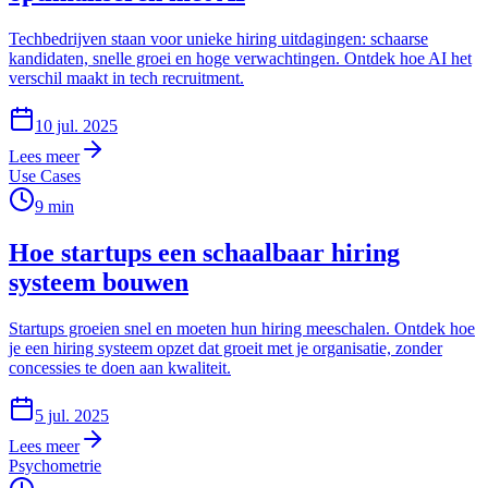
Techbedrijven staan voor unieke hiring uitdagingen: schaarse
kandidaten, snelle groei en hoge verwachtingen. Ontdek hoe AI het
verschil maakt in tech recruitment.
10 jul. 2025
Lees meer
Use Cases
9
min
Hoe startups een schaalbaar hiring
systeem bouwen
Startups groeien snel en moeten hun hiring meeschalen. Ontdek hoe
je een hiring systeem opzet dat groeit met je organisatie, zonder
concessies te doen aan kwaliteit.
5 jul. 2025
Lees meer
Psychometrie