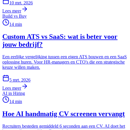
10 mrt. 2026
Lees meer
Build vs Buy
14
min
Custom ATS vs SaaS: wat is beter voor
jouw bedrijf?
Een eerlijke vergelijking tussen een eigen ATS bouwen en een SaaS
oplossing huren. Voor HR-managers en CTO's die een strategische
keuze willen maken.
5 mrt. 2026
Lees meer
AI in Hiring
14
min
Hoe AI handmatig CV screenen vervangt
Recruiters besteden gemiddeld 6 seconden aan een CV. AI doet het