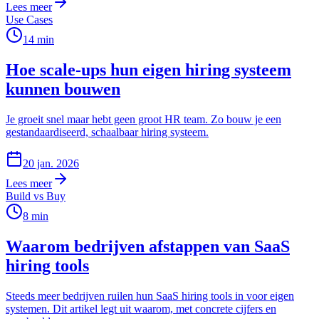
Lees meer
Use Cases
14
min
Hoe scale-ups hun eigen hiring systeem
kunnen bouwen
Je groeit snel maar hebt geen groot HR team. Zo bouw je een
gestandaardiseerd, schaalbaar hiring systeem.
20 jan. 2026
Lees meer
Build vs Buy
8
min
Waarom bedrijven afstappen van SaaS
hiring tools
Steeds meer bedrijven ruilen hun SaaS hiring tools in voor eigen
systemen. Dit artikel legt uit waarom, met concrete cijfers en