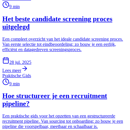
9
min
Het beste candidate screening proces
uitgelegd
Een compleet overzicht van het ideale candidate screening proces.
Van eerste selectie tot eindbeoordeling: zo bouw je een eerlijk,
efficiënt en datagedreven screeningsproces.
28 jul. 2025
Lees meer
Praktische Gids
9
min
Hoe structureer je een recruitment
pipeline?
Een praktische gids voor het opzetten van een gestructureerde
recruitment pipeline. Van sourcing tot onboarding: zo bouw je een
pipeline die voorspelbaar, meetbaar en schaalbaar is.