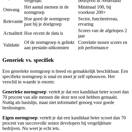
vergelijkt
bedrijven in Nederland
Het aantal mensen in de
Minimaal 100, bij
Omvang
normgroep
voorkeur 200+
Hoe goed de normgroep
Sector, functieniveau,
Relevantie
past bij je doelgroep
ervaring
Scores van de afgelopen 2
Actualiteit
Hoe recent de data is
jaar
Of de normgroep is gelinkt
Correlatie tussen scores en
Validatie
aan prestatie-uitkomsten
job performance
Generiek vs. specifiek
Een generieke normgroep is breed en gemakkelijk beschikbaar. Een
specifieke normgroep is smal en moet je zelf opbouwen. Het
verschil in waarde is enorm:
Generieke normgroep
: vertelt je dat een kandidaat beter scoort dan
70 procent van alle mensen die deze test ooit hebben gemaakt.
Nuttig als basislijn, maar niet informatief genoeg voor goede
beslissingen.
Eigen normgroep
: vertelt je dat een kandidaat beter scoort dan 70
procent van succesvolle senior developers bij vergelijkbare
bedrijven. Nu weet je echt iets.