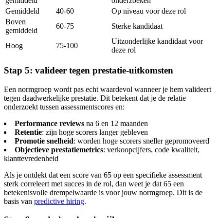
gemiddeld
onderzoeken
Gemiddeld
40-60
Op niveau voor deze rol
Boven
60-75
Sterke kandidaat
gemiddeld
Uitzonderlijke kandidaat voor
Hoog
75-100
deze rol
Stap 5: valideer tegen prestatie-uitkomsten
Een normgroep wordt pas echt waardevol wanneer je hem valideert
tegen daadwerkelijke prestatie. Dit betekent dat je de relatie
onderzoekt tussen assessmentscores en:
Performance reviews
na 6 en 12 maanden
Retentie
: zijn hoge scorers langer gebleven
Promotie snelheid
: worden hoge scorers sneller gepromoveerd
Objectieve prestatiemetrics
: verkoopcijfers, code kwaliteit,
klanttevredenheid
Als je ontdekt dat een score van 65 op een specifieke assessment
sterk correleert met succes in de rol, dan weet je dat 65 een
betekenisvolle drempelwaarde is voor jouw normgroep. Dit is de
basis van
predictive hiring
.