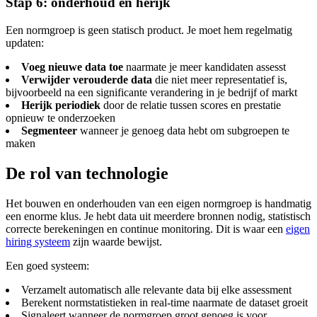
Stap 6: onderhoud en herijk
Een normgroep is geen statisch product. Je moet hem regelmatig
updaten:
Voeg nieuwe data toe
naarmate je meer kandidaten assesst
Verwijder verouderde data
die niet meer representatief is,
bijvoorbeeld na een significante verandering in je bedrijf of markt
Herijk periodiek
door de relatie tussen scores en prestatie
opnieuw te onderzoeken
Segmenteer
wanneer je genoeg data hebt om subgroepen te
maken
De rol van technologie
Het bouwen en onderhouden van een eigen normgroep is handmatig
een enorme klus. Je hebt data uit meerdere bronnen nodig, statistisch
correcte berekeningen en continue monitoring. Dit is waar een
eigen
hiring systeem
zijn waarde bewijst.
Een goed systeem:
Verzamelt automatisch alle relevante data bij elke assessment
Berekent normstatistieken in real-time naarmate de dataset groeit
Signaleert wanneer de normgroep groot genoeg is voor