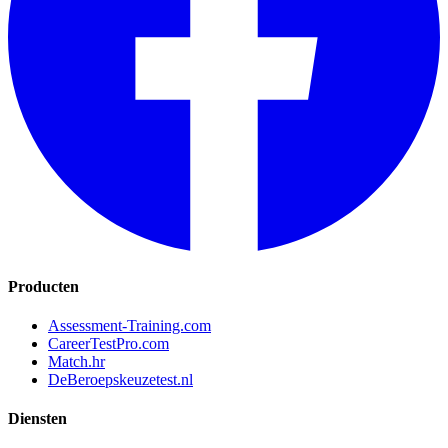
Producten
Assessment-Training.com
CareerTestPro.com
Match.hr
DeBeroepskeuzetest.nl
Diensten