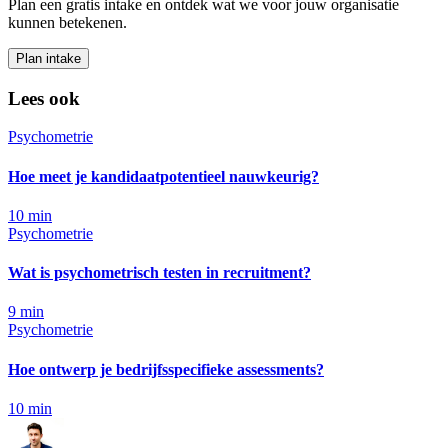
Plan een gratis intake en ontdek wat we voor jouw organisatie
kunnen betekenen.
Plan intake
Lees ook
Psychometrie
Hoe meet je kandidaatpotentieel nauwkeurig?
10
min
Psychometrie
Wat is psychometrisch testen in recruitment?
9
min
Psychometrie
Hoe ontwerp je bedrijfsspecifieke assessments?
10
min