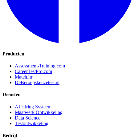
Producten
Assessment-Training.com
CareerTestPro.com
Match.hr
DeBeroepskeuzetest.nl
Diensten
AI Hiring Systeem
Maatwerk Ontwikkeling
Data Science
Testontwikkeling
Bedrijf