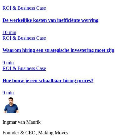
ROI & Business Case
De werkelijke kosten van inefficiënte werving
10
min
ROI & Business Case
Waarom hiring een strategische investering moet zijn
9
min
ROI & Business Case
Hoe bouw je een schaalbaar hiring proces?
9
min
Ingmar van Maurik
Founder & CEO, Making Moves