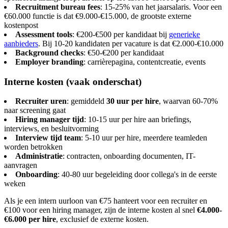
Recruitment bureau fees
: 15-25% van het jaarsalaris. Voor een
€60.000 functie is dat €9.000-€15.000, de grootste externe
kostenpost
Assessment tools
: €200-€500 per kandidaat bij
generieke
aanbieders
. Bij 10-20 kandidaten per vacature is dat €2.000-€10.000
Background checks
: €50-€200 per kandidaat
Employer branding
: carrièrepagina, contentcreatie, events
Interne kosten (vaak onderschat)
Recruiter uren
: gemiddeld
30 uur per hire
, waarvan 60-70%
naar screening gaat
Hiring manager tijd
: 10-15 uur per hire aan briefings,
interviews, en besluitvorming
Interview tijd team
: 5-10 uur per hire, meerdere teamleden
worden betrokken
Administratie
: contracten, onboarding documenten, IT-
aanvragen
Onboarding
: 40-80 uur begeleiding door collega's in de eerste
weken
Als je een intern uurloon van €75 hanteert voor een recruiter en
€100 voor een hiring manager, zijn de interne kosten al snel
€4.000-
€6.000 per hire
, exclusief de externe kosten.