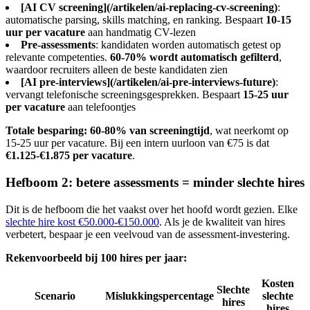
[AI CV screening](/artikelen/ai-replacing-cv-screening)
:
automatische parsing, skills matching, en ranking. Bespaart
10-15
uur per vacature
aan handmatig CV-lezen
Pre-assessments
: kandidaten worden automatisch getest op
relevante competenties.
60-70% wordt automatisch gefilterd
,
waardoor recruiters alleen de beste kandidaten zien
[AI pre-interviews](/artikelen/ai-pre-interviews-future)
:
vervangt telefonische screeningsgesprekken. Bespaart
15-25 uur
per vacature
aan telefoontjes
Totale besparing: 60-80% van screeningtijd
, wat neerkomt op
15-25 uur per vacature. Bij een intern uurloon van €75 is dat
€1.125-€1.875 per vacature
.
Hefboom 2: betere assessments = minder slechte hires
Dit is de hefboom die het vaakst over het hoofd wordt gezien. Elke
slechte hire kost €50.000-€150.000
. Als je de kwaliteit van hires
verbetert, bespaar je een veelvoud van de assessment-investering.
Rekenvoorbeeld bij 100 hires per jaar:
Kosten
Slechte
Scenario
Mislukkingspercentage
slechte
hires
hires