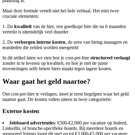
plaatsing af.
Maar deze formule vertelt niet het hele verhaal. Het mist twee
cruciale elementen:
1. De
kwaliteit
van de hire, een goedkope hire die na 6 maanden
vertrekt is uiteindelijk veel duurder
2. De
verborgen interne kosten
, de uren van hiring managers en
teamleden die zelden worden meegeteld
In dit artikel laten we zien hoe je cost-per-hire
structureel verlaagt
zonder in te leveren op kwaliteit, en hoe je met de juiste
investeringen zelfs betere hires maakt tegen lagere kosten.
Waar gaat het geld naartoe?
Om cost-per-hire te verlagen, moet je eerst begrijpen waar het geld
naartoe gaat. De kosten vallen uiteen in twee categorieën:
Externe kosten
Jobboard advertenties
: €500-€2.000 per vacature op Indeed,
LinkedIn, of branche-specifieke boards. Bij meerdere boards en
sponsored listings loopt dit snel op tot €3.000-€5.000 per vacature