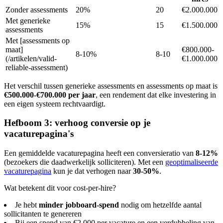
Zonder assessments
20%
20
€2.000.000
Met generieke
15%
15
€1.500.000
assessments
Met [assessments op
maat]
€800.000-
8-10%
8-10
(/artikelen/valid-
€1.000.000
reliable-assessment)
Het verschil tussen generieke assessments en assessments op maat is
€500.000-€700.000 per jaar
, een rendement dat elke investering in
een eigen systeem rechtvaardigt.
Hefboom 3: verhoog conversie op je
vacaturepagina's
Een gemiddelde vacaturepagina heeft een conversieratio van
8-12%
(bezoekers die daadwerkelijk solliciteren). Met een
geoptimaliseerde
vacaturepagina
kun je dat verhogen naar
30-50%
.
Wat betekent dit voor cost-per-hire?
Je hebt
minder jobboard-spend
nodig om hetzelfde aantal
sollicitanten te genereren
Bij een spend van €2.000 per vacature en een verdubbeling van