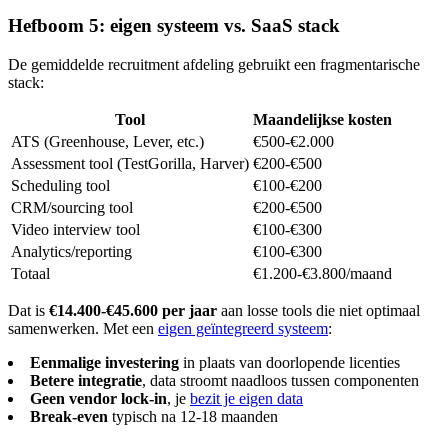
Hefboom 5: eigen systeem vs. SaaS stack
De gemiddelde recruitment afdeling gebruikt een fragmentarische
stack:
Tool
Maandelijkse kosten
ATS (Greenhouse, Lever, etc.)
€500-€2.000
Assessment tool (TestGorilla, Harver)
€200-€500
Scheduling tool
€100-€200
CRM/sourcing tool
€200-€500
Video interview tool
€100-€300
Analytics/reporting
€100-€300
Totaal
€1.200-€3.800/maand
Dat is
€14.400-€45.600 per jaar
aan losse tools die niet optimaal
samenwerken. Met een
eigen geïntegreerd systeem
:
Eenmalige investering
in plaats van doorlopende licenties
Betere integratie
, data stroomt naadloos tussen componenten
Geen vendor lock-in
, je
bezit je eigen data
Break-even
typisch na 12-18 maanden