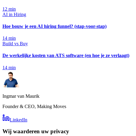
12
min
AI in Hiring
Hoe bouw je een AI hiring funnel? (stap-voor-stap)
14
min
Build vs Buy
De werkelijke kosten van ATS software (en hoe je ze verlaagt)
14
min
Ingmar van Maurik
Founder & CEO, Making Moves
LinkedIn
Wij waarderen uw privacy