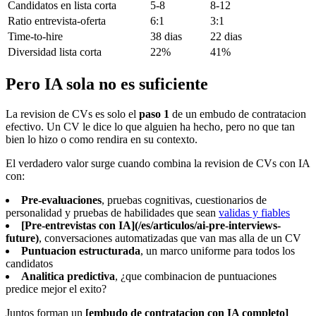
Candidatos en lista corta
5-8
8-12
Ratio entrevista-oferta
6:1
3:1
Time-to-hire
38 dias
22 dias
Diversidad lista corta
22%
41%
Pero IA sola no es suficiente
La revision de CVs es solo el
paso 1
de un embudo de contratacion
efectivo. Un CV le dice lo que alguien ha hecho, pero no que tan
bien lo hizo o como rendira en su contexto.
El verdadero valor surge cuando combina la revision de CVs con IA
con:
Pre-evaluaciones
, pruebas cognitivas, cuestionarios de
personalidad y pruebas de habilidades que sean
validas y fiables
[Pre-entrevistas con IA](/es/articulos/ai-pre-interviews-
future)
, conversaciones automatizadas que van mas alla de un CV
Puntuacion estructurada
, un marco uniforme para todos los
candidatos
Analitica predictiva
, ¿que combinacion de puntuaciones
predice mejor el exito?
Juntos forman un
[embudo de contratacion con IA completo]