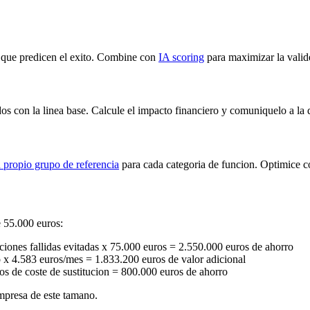
que predicen el exito. Combine con
IA scoring
para maximizar la valide
os con la linea base. Calcule el impacto financiero y comuniquelo a la 
 propio grupo de referencia
para cada categoria de funcion. Optimice c
e 55.000 euros:
aciones fallidas evitadas x 75.000 euros = 2.550.000 euros de ahorro
 x 4.583 euros/mes = 1.833.200 euros de valor adicional
ros de coste de sustitucion = 800.000 euros de ahorro
presa de este tamano.