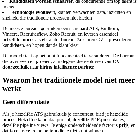
Kandidaten worden schaarser
, de concurrentie om top talent is
intens
Technologie evolueert
, klanten verwachten data, inzichten en
snelheid die traditionele processen niet bieden
De meeste bureaus gebruiken een standaard ATS, Bullhorn,
Vincere, Recruiterflow, Zoho Recruit, en leveren essentieel
hetzelfde proces als elk ander bureau. Ze sturen CV's, presenteren
kandidaten, en hopen dat de klant kiest.
Dit model staat op het punt fundamenteel te veranderen. De bureaus
die overleven en groeien, zijn degene die evolueren van
CV-
doorgeefluik
naar
hiring intelligence partner
.
Waarom het traditionele model niet meer
werkt
Geen differentiatie
Als je hetzelfde ATS gebruikt als je concurrent, bied je hetzelfde
proces. Hetzelfde kandidaatportaal, dezelfde PDF-presentaties,
dezelfde pipeline views. Je enige onderscheidende factor is
prijs
, en
dat is een race to the bottom die je niet kunt winnen.