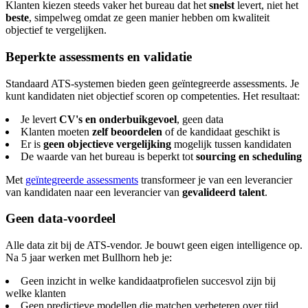
Klanten kiezen steeds vaker het bureau dat het
snelst
levert, niet het
beste
, simpelweg omdat ze geen manier hebben om kwaliteit
objectief te vergelijken.
Beperkte assessments en validatie
Standaard ATS-systemen bieden geen geïntegreerde assessments. Je
kunt kandidaten niet objectief scoren op competenties. Het resultaat:
Je levert
CV's en onderbuikgevoel
, geen data
Klanten moeten
zelf beoordelen
of de kandidaat geschikt is
Er is
geen objectieve vergelijking
mogelijk tussen kandidaten
De waarde van het bureau is beperkt tot
sourcing en scheduling
Met
geïntegreerde assessments
transformeer je van een leverancier
van kandidaten naar een leverancier van
gevalideerd talent
.
Geen data-voordeel
Alle data zit bij de ATS-vendor. Je bouwt geen eigen intelligence op.
Na 5 jaar werken met Bullhorn heb je:
Geen inzicht in welke kandidaatprofielen succesvol zijn bij
welke klanten
Geen predictieve modellen die matchen verbeteren over tijd