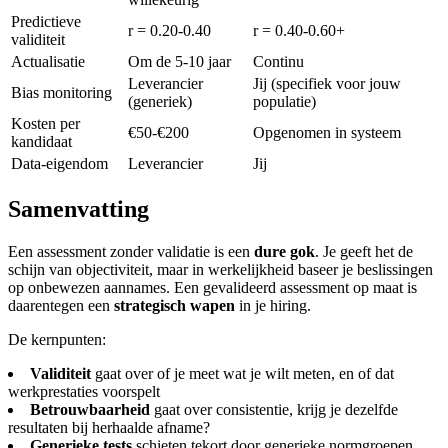
Predictieve
r = 0.20-0.40
r = 0.40-0.60+
validiteit
Actualisatie
Om de 5-10 jaar
Continu
Leverancier
Jij (specifiek voor jouw
Bias monitoring
(generiek)
populatie)
Kosten per
€50-€200
Opgenomen in systeem
kandidaat
Data-eigendom
Leverancier
Jij
Samenvatting
Een assessment zonder validatie is een
dure gok
. Je geeft het de
schijn van objectiviteit, maar in werkelijkheid baseer je beslissingen
op onbewezen aannames. Een gevalideerd assessment op maat is
daarentegen een
strategisch wapen
in je hiring.
De kernpunten:
Validiteit
gaat over of je meet wat je wilt meten, en of dat
werkprestaties voorspelt
Betrouwbaarheid
gaat over consistentie, krijg je dezelfde
resultaten bij herhaalde afname?
Generieke tests
schieten tekort door generieke normgroepen,