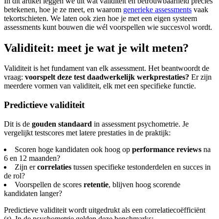
In dit artikel leggen we uit wat validiteit en betrouwbaarheid precies
betekenen, hoe je ze meet, en waarom
generieke assessments
vaak
tekortschieten. We laten ook zien hoe je met een eigen systeem
assessments kunt bouwen die wél voorspellen wie succesvol wordt.
Validiteit: meet je wat je wilt meten?
Validiteit is het fundament van elk assessment. Het beantwoordt de
vraag:
voorspelt deze test daadwerkelijk werkprestaties?
Er zijn
meerdere vormen van validiteit, elk met een specifieke functie.
Predictieve validiteit
Dit is de
gouden standaard
in assessment psychometrie. Je
vergelijkt testscores met latere prestaties in de praktijk:
Scoren hoge kandidaten ook hoog op
performance reviews
na
6 en 12 maanden?
Zijn er
correlaties
tussen specifieke testonderdelen en succes in
de rol?
Voorspellen de scores
retentie
, blijven hoog scorende
kandidaten langer?
Predictieve validiteit wordt uitgedrukt als een correlatiecoëfficiënt
(r). In de psychometrie gelden deze benchmarks: