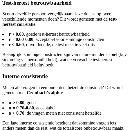
Test-hertest betrouwbaarheid
Scoort dezelfde persoon vergelijkbaar als ze de test op twee
verschillende momenten doen? Dit wordt gemeten met de
test-
hertest correlatie
:
r > 0.80
, goede test-hertest betrouwbaarheid
r = 0.60-0.80
, acceptabel voor sommige constructen
r < 0.60
, onvoldoende, de test meet te veel ruis
Belangrijk: sommige constructen zijn van nature minder stabiel (bijv.
stemming vs. persoonlijkheid), wat de verwachte test-hertest
betrouwbaarheid beïnvloedt.
Interne consistentie
Meten alle vragen in een onderdeel hetzelfde construct? Dit wordt
gemeten met
Cronbach's alpha
:
α > 0.80
, goed
α = 0.70-0.80
, acceptabel
α < 0.70
, de vragen meten niet consistent hetzelfde
Een lage interne consistentie betekent dat sommige vragen iets
anders meten dan de rest, wat de totaalscore onbetrouwbaar maakt.