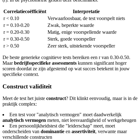
Correlatiecoëfficiënt
Interpretatie
r < 0.10
Verwaarloosbaar, de test voorspelt niets
r = 0.10-0.20
Zwak, beperkte waarde
r = 0.20-0.30
Matig, enige voorspellende waarde
r = 0.30-0.50
Sterk, goede voorspeller
r > 0.50
Zeer sterk, uitstekende voorspeller
De beste generieke cognitieve tests bereiken een r van 0.30-0.50.
Maar
bedrijfsspecifieke assessments
kunnen significant hoger
scoren doordat ze zijn afgestemd op wat succes betekent in jouw
specifieke context.
Construct validiteit
Meet de test het juiste
construct
? Dit klinkt eenvoudig, maar is in de
praktijk complex:
Een test voor "analytisch vermogen" moet daadwerkelijk
analytisch vermogen
meten, niet leesvaardigheid of werkgeheugen
Een persoonlijkheidstest die "leiderschap" meet, moet
onderscheiden van
dominantie
en
assertiviteit
, verwante maar
verschillende constructen