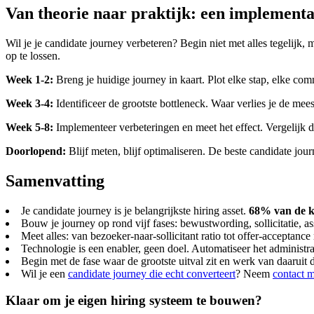
Van theorie naar praktijk: een implementa
Wil je je candidate journey verbeteren? Begin niet met alles tegelijk,
op te lossen.
Week 1-2:
Breng je huidige journey in kaart. Plot elke stap, elke com
Week 3-4:
Identificeer de grootste bottleneck. Waar verlies je de mee
Week 5-8:
Implementeer verbeteringen en meet het effect. Vergelijk d
Doorlopend:
Blijf meten, blijf optimaliseren. De beste candidate jour
Samenvatting
Je candidate journey is je belangrijkste hiring asset.
68% van de ka
Bouw je journey op rond vijf fases: bewustwording, sollicitatie, a
Meet alles: van bezoeker-naar-sollicitant ratio tot offer-acceptance 
Technologie is een enabler, geen doel. Automatiseer het administra
Begin met de fase waar de grootste uitval zit en werk van daaruit 
Wil je een
candidate journey die echt converteert
? Neem
contact m
Klaar om je eigen hiring systeem te bouwen?