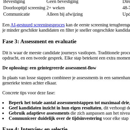
Bevestiging
Geen bevestiging
Dire
Doorlooptijd screening
2+ weken
48-
Communicatie
Alleen bij afwijzing
Upda
Een
AI-gestuurd screeningsproces
kan de eerste screening terugbrenge
je minder geschikte kandidaten en filter je sneller ongeschikte kandidat
Fase 3: Assessment en evaluatie
Dit is waar de meeste candidate journeys vastlopen. Traditionele proce
opdracht, en een tweede gesprek. Elke stap betekent een extra mome
De oplossing: een geintegreerde assessment-flow
In plaats van losse stappen combineer je assessments in een samenha
generieke testen achter elkaar.
Concrete tips voor deze fase:
Beperk het totale aantal assessmentstappen tot maximaal drie
Geef kandidaten inzicht in hun eigen resultaten
, dit verhoogt 
Gebruik adaptieve assessments
die zich aanpassen aan het nive
Communiceer duidelijk over de tijdsinvestering
voor elke stap
Fase 4: Interview en selectie