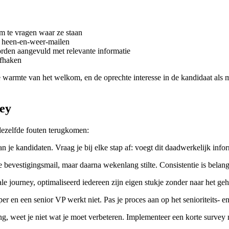
om te vragen waar ze staan
t heen-en-weer-mailen
orden aangevuld met relevante informatie
afhaken
e warmte van het welkom, en de oprechte interesse in de kandidaat als 
ney
dezelfde fouten terugkomen:
n je kandidaten. Vraag je bij elke stap af: voegt dit daadwerkelijk info
e bevestigingsmail, maar daarna wekenlang stilte. Consistentie is belangr
le journey, optimaliseerd iedereen zijn eigen stukje zonder naar het gehe
er en een senior VP werkt niet. Pas je proces aan op het senioriteits- e
ing, weet je niet wat je moet verbeteren. Implementeer een korte survey 