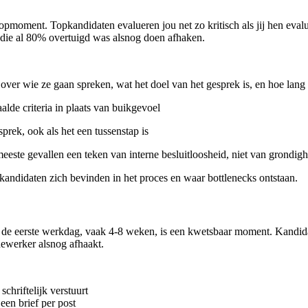
pmoment. Topkandidaten evalueren jou net zo kritisch als jij hen evalue
t die al 80% overtuigd was alsnog doen afhaken.
 over wie ze gaan spreken, wat het doel van het gesprek is, en hoe lang 
lde criteria in plaats van buikgevoel
prek, ook als het een tussenstap is
meeste gevallen een teken van interne besluitloosheid, niet van grondig
r kandidaten zich bevinden in het proces en waar bottlenecks ontstaan.
en de eerste werkdag, vaak 4-8 weken, is een kwetsbaar moment. Kandi
dewerker alsnog afhaakt.
schriftelijk verstuurt
 een brief per post