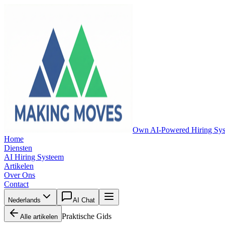
Own AI-Powered Hiring Sy
Home
Diensten
AI Hiring Systeem
Artikelen
Over Ons
Contact
Nederlands
AI Chat
Praktische Gids
Alle artikelen