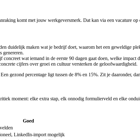
 aanraking komt met jouw werkgeversmerk. Dat kan via een vacature op 
nden duidelijk maken wat je bedrijf doet, waarom het een geweldige pl
es genereren.
jf concreet wat iemand in de eerste 90 dagen gaat doen, welke impact d
oncrete cijfers over groei en cultuur versterken de geloofwaardigheid.
. Een gezond percentage ligt tussen de 8% en 15%. Zit je daaronder, dan
kritiek moment: elke extra stap, elk onnodig formulierveld en elke ondui
Goed
 velden
ioneel, LinkedIn-import mogelijk