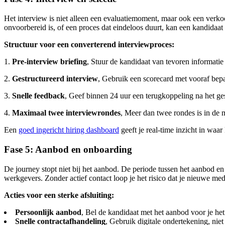
Het interview is niet alleen een evaluatiemoment, maar ook een verkoo
onvoorbereid is, of een proces dat eindeloos duurt, kan een kandidaa
Structuur voor een converterend interviewproces:
1.
Pre-interview briefing
, Stuur de kandidaat van tevoren informatie
2.
Gestructureerd interview
, Gebruik een scorecard met vooraf bepaa
3.
Snelle feedback
, Geef binnen 24 uur een terugkoppeling na het ges
4.
Maximaal twee interviewrondes
, Meer dan twee rondes is in de 
Een
goed ingericht hiring dashboard
geeft je real-time inzicht in waa
Fase 5: Aanbod en onboarding
De journey stopt niet bij het aanbod. De periode tussen het aanbod 
werkgevers. Zonder actief contact loop je het risico dat je nieuwe me
Acties voor een sterke afsluiting:
Persoonlijk aanbod
, Bel de kandidaat met het aanbod voor je het 
Snelle contractafhandeling
, Gebruik digitale ondertekening, niet