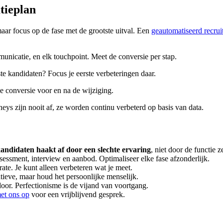
tieplan
 maar focus op de fase met de grootste uitval. Een
geautomatiseerd recru
municatie, en elk touchpoint. Meet de conversie per stap.
ste kandidaten? Focus je eerste verbeteringen daar.
e conversie voor en na de wijziging.
neys zijn nooit af, ze worden continu verbeterd op basis van data.
ndidaten haakt af door een slechte ervaring
, niet door de functie ze
ssessment, interview en aanbod. Optimaliseer elke fase afzonderlijk.
rate. Je kunt alleen verbeteren wat je meet.
tieve, maar houd het persoonlijke menselijk.
door. Perfectionisme is de vijand van voortgang.
et ons op
voor een vrijblijvend gesprek.