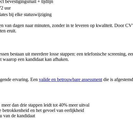
ct bevestigingsmail + tijdlijn
72 uur
tes bij elke statuswijziging
n van dagen naar minuten, zonder in te leveren op kwaliteit. Door CV's
en eruit.
ssen bestaan uit meerdere losse stappen: een telefonische screening, een
nt waarop een kandidaat kan afhaken.
ngende ervaring. Een
valide en betrouwbare assessment
die is afgestemd
, meer dan drie stappen leidt tot 40% meer uitval
de betrokkenheid en het gevoel van eerlijkheid
au van de kandidaat