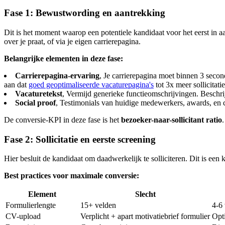
Fase 1: Bewustwording en aantrekking
Dit is het moment waarop een potentiele kandidaat voor het eerst in
over je praat, of via je eigen carrierepagina.
Belangrijke elementen in deze fase:
Carrierepagina-ervaring
, Je carrierepagina moet binnen 3 seco
aan dat
goed geoptimaliseerde vacaturepagina's
tot 3x meer sollicitati
Vacaturetekst
, Vermijd generieke functieomschrijvingen. Beschri
Social proof
, Testimonials van huidige medewerkers, awards, en c
De conversie-KPI in deze fase is het
bezoeker-naar-sollicitant ratio
Fase 2: Sollicitatie en eerste screening
Hier besluit de kandidaat om daadwerkelijk te solliciteren. Dit is een 
Best practices voor maximale conversie:
Element
Slecht
Formulierlengte
15+ velden
4-6
CV-upload
Verplicht + apart motivatiebrief formulier
Opt