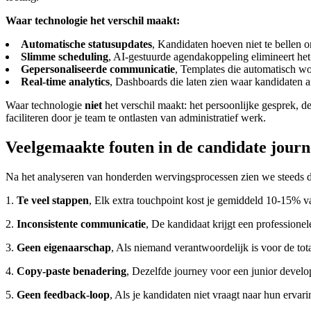
Waar technologie het verschil maakt:
Automatische statusupdates
, Kandidaten hoeven niet te bellen 
Slimme scheduling
, AI-gestuurde agendakoppeling elimineert he
Gepersonaliseerde communicatie
, Templates die automatisch w
Real-time analytics
, Dashboards die laten zien waar kandidaten 
Waar technologie
niet
het verschil maakt: het persoonlijke gesprek, d
faciliteren door je team te ontlasten van administratief werk.
Veelgemaakte fouten in de candidate jour
Na het analyseren van honderden wervingsprocessen zien we steeds 
1.
Te veel stappen
, Elk extra touchpoint kost je gemiddeld 10-15% va
2.
Inconsistente communicatie
, De kandidaat krijgt een professionel
3.
Geen eigenaarschap
, Als niemand verantwoordelijk is voor de tota
4.
Copy-paste benadering
, Dezelfde journey voor een junior develop
5.
Geen feedback-loop
, Als je kandidaten niet vraagt naar hun ervar