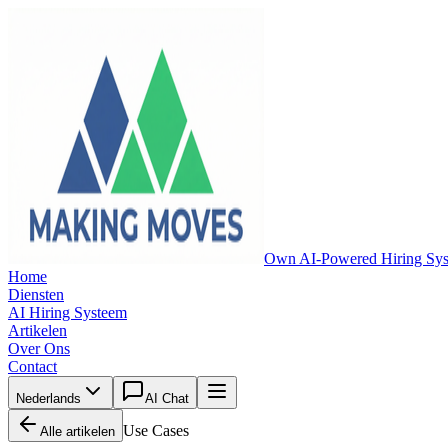
Own AI-Powered Hiring Sy
Home
Diensten
AI Hiring Systeem
Artikelen
Over Ons
Contact
Nederlands
AI Chat
Use Cases
Alle artikelen