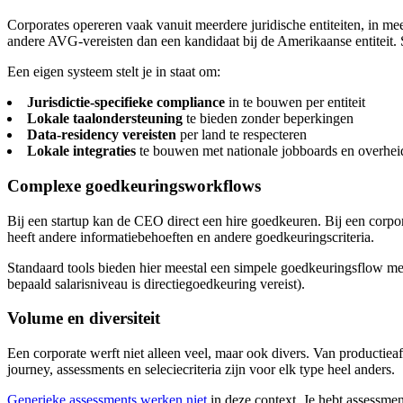
Corporates opereren vaak vanuit meerdere juridische entiteiten, in meerd
andere AVG-vereisten dan een kandidaat bij de Amerikaanse entiteit
Een eigen systeem stelt je in staat om:
Jurisdictie-specifieke compliance
in te bouwen per entiteit
Lokale taalondersteuning
te bieden zonder beperkingen
Data-residency vereisten
per land te respecteren
Lokale integraties
te bouwen met nationale jobboards en overhei
Complexe goedkeuringsworkflows
Bij een startup kan de CEO direct een hire goedkeuren. Bij een corpor
heeft andere informatiebehoeften en andere goedkeuringscriteria.
Standaard tools bieden hier meestal een simpele goedkeuringsflow me
bepaald salarisniveau is directiegoedkeuring vereist).
Volume en diversiteit
Een corporate werft niet alleen veel, maar ook divers. Van productiea
journey, assessments en seleciecriteria zijn voor elk type heel anders.
Generieke assessments werken niet
in deze context. Je hebt assessment