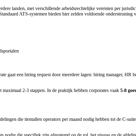
ere landen, met verschillende arbeidsrechtelijke vereisten per jurisdicti
. Standaard ATS-systemen bieden hier zelden voldoende ondersteuning v
dsportalen
ate gaat een hiring request door meerdere lagen: hiring manager, HR bus
t maximaal 2-3 stappen. In de praktijk hebben corporates vaak
5-8 goe
fdelingen die tientallen operators per maand nodig hebben tot de C-suit
s nodig die specifiek zijn afgestemd op de rol, het niveau en de afdelin