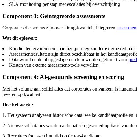
SLA-monitoring per stap met escalaties bij overschrijding
Component 3: Geintegreerde assessments
Corporates die serieus zijn over hiring-kwaliteit, integreren
assessment
Wat dit oplevert:
Kandidaten ervaren een naadloze journey zonder externe redirects
Assessmentresultaten zijn direct beschikbaar in het kandidaatprofie
Data wordt centraal opgeslagen en kan worden gebruikt voor
pred
Kosten van externe assessment-tools vervallen
Component 4: AI-gestuurde screening en scoring
Met het volume aan sollicitaties dat corporates ontvangen, is handma
leveren op kwaliteit.
Hoe het werkt:
1. Het systeem analyseert historische data: welke kandidaatprofielen l
2. Nieuwe sollicitaties worden automatisch gescored op basis van dit
3. Recruiters focussen hun tijd op de top-kandidaten