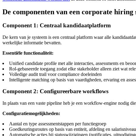
De componenten van een corporate hiring 
Component 1: Centraal kandidaatplatform
De kern van je systeem is een centraal platform waar alle kandidaatda
werkelijke informatie bevatten.
Essentiële functionaliteit:
Unified candidate profile met alle interacties, assessments en beoo
Rol-gebaseerde toegang zodat elke stakeholder alleen ziet wat rele
Volledige audit trail voor compliance doeleinden
Intelligente matching op basis van vaardigheden, ervaring en asse
Component 2: Configureerbare workflows
In plaats van een vaste pipeline heb je een workflow-engine nodig d
Configuratiemogelijkheden:
Aantal en type assessmentstappen per functiegroep
Goedkeuringsroutes op basis van entiteit, afdeling en salarisniveau
Automatische acties bij statuswijzigingen (notificaties, uitnodigin