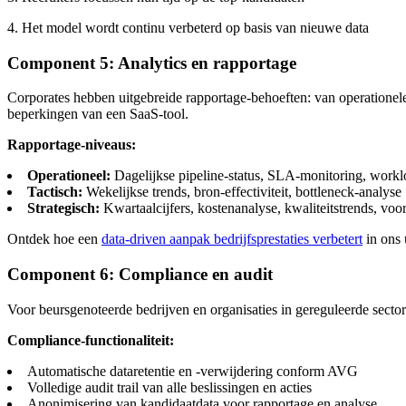
4. Het model wordt continu verbeterd op basis van nieuwe data
Component 5: Analytics en rapportage
Corporates hebben uitgebreide rapportage-behoeften: van operationele
beperkingen van een SaaS-tool.
Rapportage-niveaus:
Operationeel:
Dagelijkse pipeline-status, SLA-monitoring, workl
Tactisch:
Wekelijkse trends, bron-effectiviteit, bottleneck-analyse
Strategisch:
Kwartaalcijfers, kostenanalyse, kwaliteitstrends, vo
Ontdek hoe een
data-driven aanpak bedrijfsprestaties verbetert
in ons 
Component 6: Compliance en audit
Voor beursgenoteerde bedrijven en organisaties in gereguleerde sect
Compliance-functionaliteit:
Automatische dataretentie en -verwijdering conform AVG
Volledige audit trail van alle beslissingen en acties
Anonimisering van kandidaatdata voor rapportage en analyse