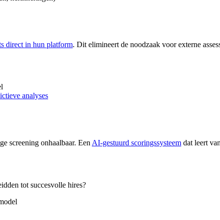
s direct in hun platform
. Dit elimineert de noodzaak voor externe asse
l
ictieve analyses
tige screening onhaalbaar. Een
AI-gestuurd scoringssysteem
dat leert va
eidden tot succesvolle hires?
 model