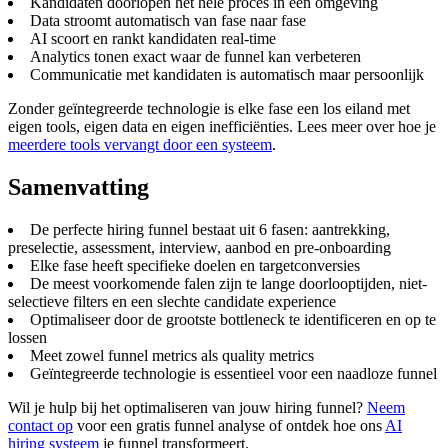
Kandidaten doorlopen het hele proces in een omgeving
Data stroomt automatisch van fase naar fase
AI scoort en rankt kandidaten real-time
Analytics tonen exact waar de funnel kan verbeteren
Communicatie met kandidaten is automatisch maar persoonlijk
Zonder geïntegreerde technologie is elke fase een los eiland met
eigen tools, eigen data en eigen inefficiënties. Lees meer over hoe je
meerdere tools vervangt door een systeem
.
Samenvatting
De perfecte hiring funnel bestaat uit 6 fasen: aantrekking,
preselectie, assessment, interview, aanbod en pre-onboarding
Elke fase heeft specifieke doelen en targetconversies
De meest voorkomende falen zijn te lange doorlooptijden, niet-
selectieve filters en een slechte candidate experience
Optimaliseer door de grootste bottleneck te identificeren en op te
lossen
Meet zowel funnel metrics als quality metrics
Geïntegreerde technologie is essentieel voor een naadloze funnel
Wil je hulp bij het optimaliseren van jouw hiring funnel?
Neem
contact op
voor een gratis funnel analyse of ontdek hoe ons
AI
hiring systeem
je funnel transformeert.