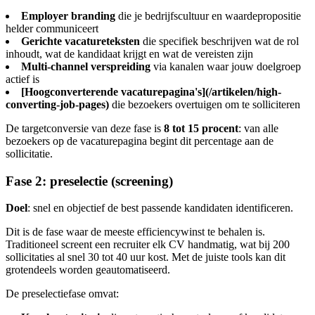
Employer branding
die je bedrijfscultuur en waardepropositie
helder communiceert
Gerichte vacatureteksten
die specifiek beschrijven wat de rol
inhoudt, wat de kandidaat krijgt en wat de vereisten zijn
Multi-channel verspreiding
via kanalen waar jouw doelgroep
actief is
[Hoogconverterende vacaturepagina's](/artikelen/high-
converting-job-pages)
die bezoekers overtuigen om te solliciteren
De targetconversie van deze fase is
8 tot 15 procent
: van alle
bezoekers op de vacaturepagina begint dit percentage aan de
sollicitatie.
Fase 2: preselectie (screening)
Doel
: snel en objectief de best passende kandidaten identificeren.
Dit is de fase waar de meeste efficiencywinst te behalen is.
Traditioneel screent een recruiter elk CV handmatig, wat bij 200
sollicitaties al snel 30 tot 40 uur kost. Met de juiste tools kan dit
grotendeels worden geautomatiseerd.
De preselectiefase omvat: