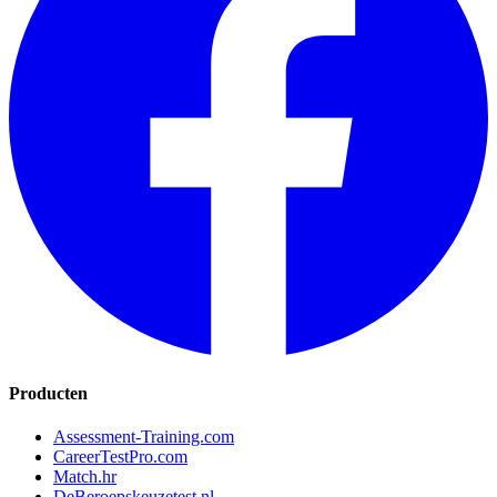
Producten
Assessment-Training.com
CareerTestPro.com
Match.hr
DeBeroepskeuzetest.nl