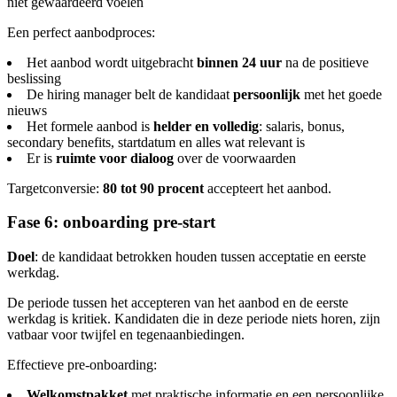
niet gewaardeerd voelen
Een perfect aanbodproces:
Het aanbod wordt uitgebracht
binnen 24 uur
na de positieve
beslissing
De hiring manager belt de kandidaat
persoonlijk
met het goede
nieuws
Het formele aanbod is
helder en volledig
: salaris, bonus,
secondary benefits, startdatum en alles wat relevant is
Er is
ruimte voor dialoog
over de voorwaarden
Targetconversie:
80 tot 90 procent
accepteert het aanbod.
Fase 6: onboarding pre-start
Doel
: de kandidaat betrokken houden tussen acceptatie en eerste
werkdag.
De periode tussen het accepteren van het aanbod en de eerste
werkdag is kritiek. Kandidaten die in deze periode niets horen, zijn
vatbaar voor twijfel en tegenaanbiedingen.
Effectieve pre-onboarding:
Welkomstpakket
met praktische informatie en een persoonlijke