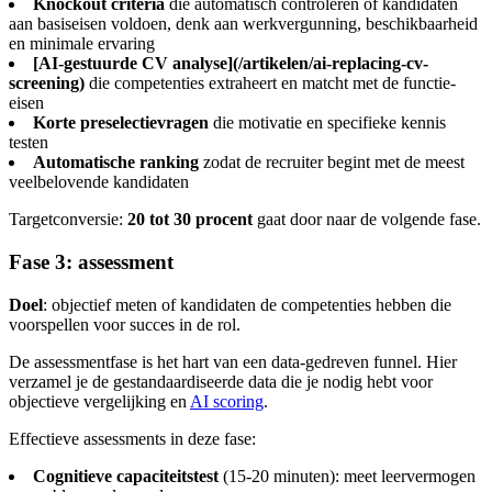
Knockout criteria
die automatisch controleren of kandidaten
aan basiseisen voldoen, denk aan werkvergunning, beschikbaarheid
en minimale ervaring
[AI-gestuurde CV analyse](/artikelen/ai-replacing-cv-
screening)
die competenties extraheert en matcht met de functie-
eisen
Korte preselectievragen
die motivatie en specifieke kennis
testen
Automatische ranking
zodat de recruiter begint met de meest
veelbelovende kandidaten
Targetconversie:
20 tot 30 procent
gaat door naar de volgende fase.
Fase 3: assessment
Doel
: objectief meten of kandidaten de competenties hebben die
voorspellen voor succes in de rol.
De assessmentfase is het hart van een data-gedreven funnel. Hier
verzamel je de gestandaardiseerde data die je nodig hebt voor
objectieve vergelijking en
AI scoring
.
Effectieve assessments in deze fase:
Cognitieve capaciteitstest
(15-20 minuten): meet leervermogen