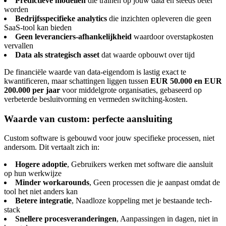
Predictieve modellen
die trainen op jouw data en steeds beter
worden
Bedrijfsspecifieke analytics
die inzichten opleveren die geen
SaaS-tool kan bieden
Geen leveranciers-afhankelijkheid
waardoor overstapkosten
vervallen
Data als strategisch asset
dat waarde opbouwt over tijd
De financiële waarde van data-eigendom is lastig exact te
kwantificeren, maar schattingen liggen tussen
EUR 50.000 en EUR
200.000 per jaar
voor middelgrote organisaties, gebaseerd op
verbeterde besluitvorming en vermeden switching-kosten.
Waarde van custom: perfecte aansluiting
Custom software is gebouwd voor jouw specifieke processen, niet
andersom. Dit vertaalt zich in:
Hogere adoptie
, Gebruikers werken met software die aansluit
op hun werkwijze
Minder workarounds
, Geen processen die je aanpast omdat de
tool het niet anders kan
Betere integratie
, Naadloze koppeling met je bestaande tech-
stack
Snellere procesveranderingen
, Aanpassingen in dagen, niet in