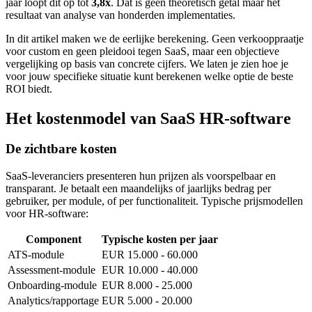
jaar loopt dit op tot
3,8x
. Dat is geen theoretisch getal maar het
resultaat van analyse van honderden implementaties.
In dit artikel maken we de eerlijke berekening. Geen verkooppraatje
voor custom en geen pleidooi tegen SaaS, maar een objectieve
vergelijking op basis van concrete cijfers. We laten je zien hoe je
voor jouw specifieke situatie kunt berekenen welke optie de beste
ROI biedt.
Het kostenmodel van SaaS HR-software
De zichtbare kosten
SaaS-leveranciers presenteren hun prijzen als voorspelbaar en
transparant. Je betaalt een maandelijks of jaarlijks bedrag per
gebruiker, per module, of per functionaliteit. Typische prijsmodellen
voor HR-software:
Component
Typische kosten per jaar
ATS-module
EUR 15.000 - 60.000
Assessment-module
EUR 10.000 - 40.000
Onboarding-module
EUR 8.000 - 25.000
Analytics/rapportage
EUR 5.000 - 20.000