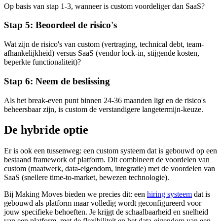
Op basis van stap 1-3, wanneer is custom voordeliger dan SaaS?
Stap 5: Beoordeel de risico's
Wat zijn de risico's van custom (vertraging, technical debt, team-
afhankelijkheid) versus SaaS (vendor lock-in, stijgende kosten,
beperkte functionaliteit)?
Stap 6: Neem de beslissing
Als het break-even punt binnen 24-36 maanden ligt en de risico's
beheersbaar zijn, is custom de verstandigere langetermijn-keuze.
De hybride optie
Er is ook een tussenweg: een custom systeem dat is gebouwd op een
bestaand framework of platform. Dit combineert de voordelen van
custom (maatwerk, data-eigendom, integratie) met de voordelen van
SaaS (snellere time-to-market, bewezen technologie).
Bij Making Moves bieden we precies dit: een
hiring systeem
dat is
gebouwd als platform maar volledig wordt geconfigureerd voor
jouw specifieke behoeften. Je krijgt de schaalbaarheid en snelheid
van een platform, met de flexibiliteit en het data-eigendom van een