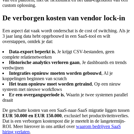
custom oplossing.
De verborgen kosten van vendor lock-in
Een aspect dat vaak wordt onderschat is de cost of switching. Als je
3 jaar lang data hebt opgebouwd in een SaaS-tool en wilt
overstappen, ontdek je dat:
Data-export beperkt is
, Je krijgt CSV-bestanden, geen
complete relatienetwerken
Historische analytics verloren gaan
, Je dashboards en trends
verdwijnen
Integraties opnieuw moeten worden gebouwd
, Al je
koppelingen beginnen van scratch
Het team opnieuw moet worden getraind
, Op een nieuw
systeem met nieuwe workflows
Er een overgangsperiode is
, Waarin je twee systemen parallel
draait
De geschatte kosten van een SaaS-naar-SaaS migratie liggen tussen
EUR 50.000 en EUR 150.000
, exclusief het productiviteitsverlies.
Dat is een verborgen kostenpost die je meetelt in de langetermijn-
ROI. Meer hierover in ons artikel over
waarom bedrijven SaaS
hiring verlaten
.