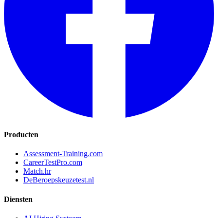
Producten
Assessment-Training.com
CareerTestPro.com
Match.hr
DeBeroepskeuzetest.nl
Diensten