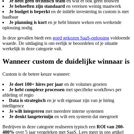
Je hebt geen technisch team
en wilt er ook geen bouwen
Je behoeften zijn standaard
en vereisen weinig maatwerk
Je budget is beperkt
en de initiële investering in custom is niet
haalbaar
Je planning is kort
en je hebt binnen weken een werkende
oplossing nodig
In deze gevallen biedt een
goed gekozen SaaS-oplossing
voldoende
waarde. De uitdaging is om eerlijk te beoordelen of je situatie
werkelijk in deze categorie valt.
Wanneer custom de duidelijke winnaar is
Custom is de betere keuze wanneer:
Je doet 100+ hires per jaar
en de volumes groeien
Je hebt complexe processen
met specifieke workflows per
afdeling of regio
Data is strategisch
en je wilt eigenaar zijn van je hiring
intelligence
Je wilt integreren
met meerdere interne systemen
Je denkt langetermijn
en wilt een systeem dat meegroeit
Bedrijven in deze categorie realiseren typisch een
ROI van 200-
400%
over 5 jaar vergeleken met SaaS. Lees meer in ons artikel